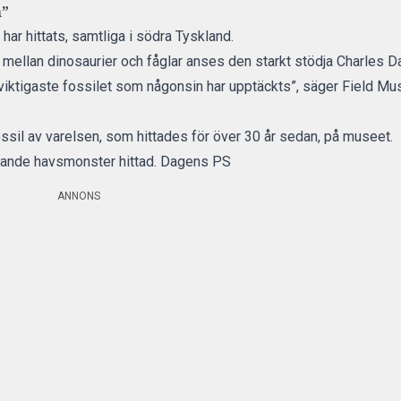
n”
har hittats, samtliga i södra Tyskland.
n mellan dinosaurier och fåglar anses den starkt stödja Charles D
 viktigaste fossilet som någonsin har upptäckts”, säger Field 
ossil av varelsen, som hittades för över 30 år sedan, på museet.
mande havsmonster hittad. Dagens PS
ANNONS