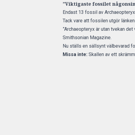
”Viktigaste fossilet någonsi
Endast 13 fossil av Archaeopteryx 
Tack vare att fossilen utgör länke
”Archaeopteryx är utan tvekan det
Smithsonian Magazine
.
Nu ställs en sällsynt välbevarad f
Missa inte:
Skallen av ett skräm