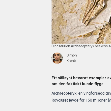
Dinosaurien Archaeopteryx beskrivs s
Simon
Kronö
Ett sällsynt bevarat exemplar a
om den faktiskt kunde flyga.
Archaeopteryx, en vingförsedd dino
Rovdjuret levde för 150 miljoner 