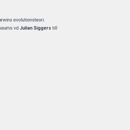
arwins evolutionsteori.
Museums vd
Julian Siggers
till