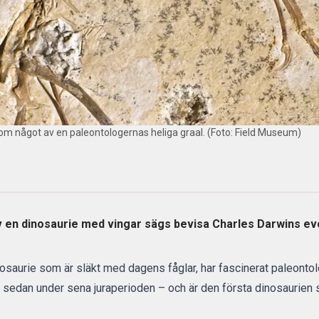
om något av en paleontologernas heliga graal. (Foto: Field Museum)
v en dinosaurie med vingar sägs bevisa Charles Darwins evo
saurie som är släkt med dagens fåglar, har fascinerat paleontolo
år sedan under sena juraperioden – och är den första dinosaurien