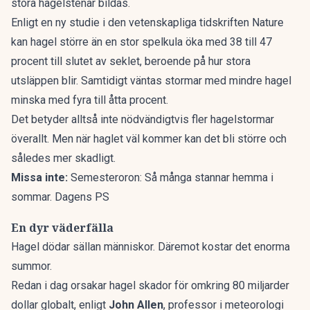
stora hagelstenar bildas.
Enligt en
ny studie
i den vetenskapliga tidskriften Nature
kan hagel större än en stor spelkula öka med 38 till 47
procent till slutet av seklet, beroende på hur stora
utsläppen blir. Samtidigt väntas stormar med mindre hagel
minska med fyra till åtta procent.
Det betyder alltså inte nödvändigtvis fler hagelstormar
överallt. Men när haglet väl kommer kan det bli större och
således mer skadligt.
Missa inte:
Semesteroron: Så många stannar hemma i
sommar. Dagens PS
En dyr väderfälla
Hagel dödar sällan människor. Däremot kostar det enorma
summor.
Redan i dag orsakar hagel skador för omkring 80 miljarder
dollar globalt, enligt
John Allen
, professor i meteorologi