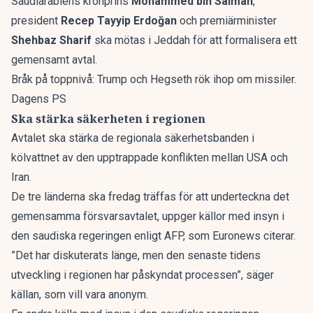
Saudiarabiens kronprins
Mohammed bin Salman
,
president
Recep Tayyip Erdoğan
och premiärminister
Shehbaz Sharif
ska mötas i Jeddah för att formalisera ett
gemensamt avtal.
Bråk på toppnivå: Trump och Hegseth rök ihop om missiler.
Dagens PS
Ska stärka säkerheten i regionen
Avtalet ska stärka de regionala säkerhetsbanden i
kölvattnet av den upptrappade konflikten mellan USA och
Iran.
De tre länderna ska fredag träffas för att underteckna det
gemensamma försvarsavtalet, uppger källor med insyn i
den saudiska regeringen enligt AFP, som
Euronews
citerar.
”Det har diskuterats länge, men den senaste tidens
utveckling i regionen har påskyndat processen”, säger
källan, som vill vara anonym.