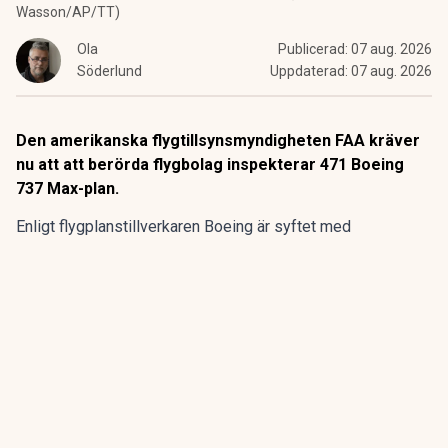
Wasson/AP/TT)
Ola
Publicerad:
07 aug. 2026
Söderlund
Uppdaterad:
07 aug. 2026
Den amerikanska flygtillsynsmyndigheten FAA kräver
nu att att berörda flygbolag inspekterar 471 Boeing
737 Max-plan.
Enligt flygplanstillverkaren
Boeing
är syftet med
kontrollerna att undersöka eventuella sprickor i en
komponent som kan undergräva flygplansmodellernas
strukturella integritet.
ANNONS
Gör pensionen enklare att förstå och hantera