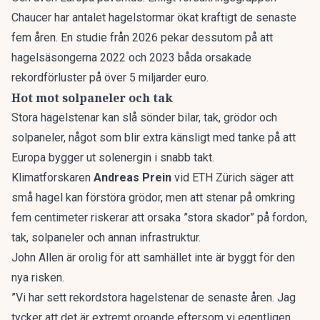
Chaucer har antalet hagelstormar ökat kraftigt de senaste
fem åren. En studie från 2026 pekar dessutom på att
hagelsäsongerna 2022 och 2023 båda orsakade
rekordförluster på över 5 miljarder euro.
Hot mot solpaneler och tak
Stora hagelstenar kan slå sönder bilar, tak, grödor och
solpaneler, något som blir extra känsligt med tanke på att
Europa
bygger ut solenergin
i snabb takt.
Klimatforskaren
Andreas Prein
vid ETH Zürich säger att
små hagel kan förstöra grödor, men att stenar på omkring
fem centimeter riskerar att orsaka ”stora skador” på fordon,
tak, solpaneler och annan infrastruktur.
John Allen är orolig för att samhället inte är byggt för den
nya risken.
”Vi har sett rekordstora hagelstenar de senaste åren. Jag
tycker att det är extremt oroande eftersom vi egentligen