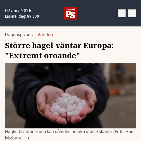
07 aug. 2026
Läsare idag:
89 300
Dagensps.se
Världen
Större hagel väntar Europa:
"Extremt oroande"
Haglet blir större och kan således orsaka större skador (Foto: Hadi
Mizban/TT)