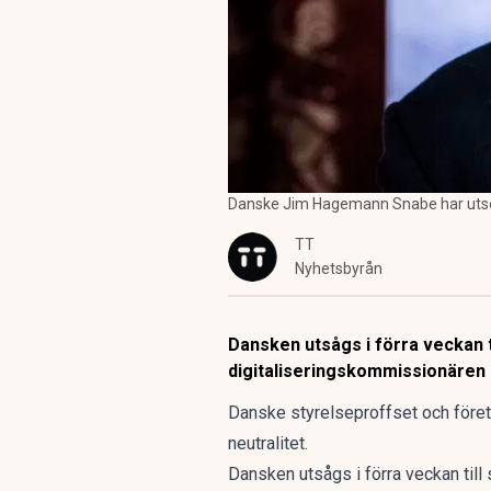
Danske Jim Hagemann Snabe har utsett
TT
Nyhetsbyrån
Dansken utsågs i förra veckan t
digitaliseringskommissionären
Danske styrelseproffset och före
neutralitet.
Dansken utsågs i förra veckan till