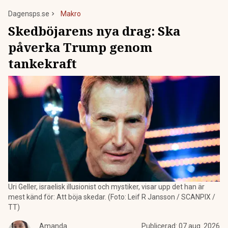
Dagensps.se
Makro
Skedböjarens nya drag: Ska
påverka Trump genom
tankekraft
Uri Geller, israelisk illusionist och mystiker, visar upp det han är
mest känd för: Att böja skedar. (Foto: Leif R Jansson / SCANPIX /
TT)
Amanda
Publicerad:
07 aug. 2026