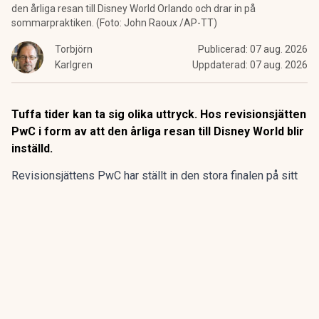
den årliga resan till Disney World Orlando och drar in på
sommarpraktiken. (Foto: John Raoux /AP-TT)
Torbjörn
Publicerad:
07 aug. 2026
Karlgren
Uppdaterad:
07 aug. 2026
Tuffa tider kan ta sig olika uttryck. Hos revisionsjätten
PwC i form av att den årliga resan till Disney World blir
inställd.
Revisionsjättens PwC har ställt in den stora finalen på sitt
program för sommarpraktikanterna.
Den flerdagarsresa till Disney World i Orlando som avslutat
15 av de 20 senaste årens sommarpraktik är inställd.
ANNONS
Gör pensionen enklare att förstå och hantera