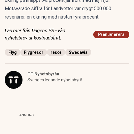
ökning på knappt två procent jämfört med maj i fjol.
Motsvarade siffra för Landvetter var drygt 500 000
resenärer, en ökning med nästan fyra procent.
Läs mer från Dagens PS - vårt
Prenumerera
nyhetsbrev är kostnadsfritt:
Flyg
Flygresor
resor
Swedavia
TT Nyhetsbyrån
Sveriges ledande nyhetsbyrå
ANNONS