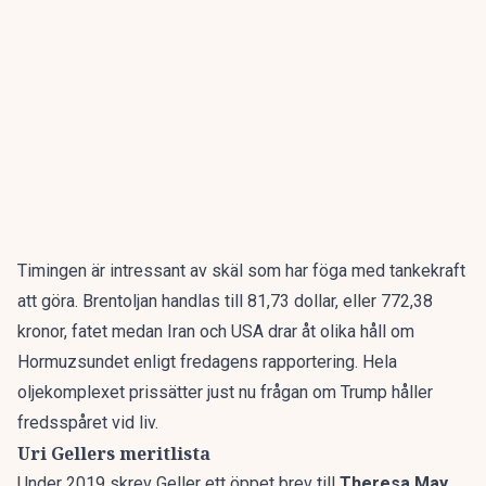
Timingen är intressant av skäl som har föga med tankekraft
att göra. Brentoljan handlas till 81,73 dollar, eller 772,38
kronor, fatet medan
Iran och USA drar åt olika håll om
Hormuzsundet
enligt fredagens rapportering. Hela
oljekomplexet prissätter just nu frågan om Trump håller
fredsspåret vid liv.
Uri Gellers meritlista
Under 2019 skrev Geller ett öppet brev till
Theresa May