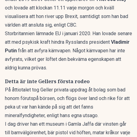
och lovade att klockan 11.11 varje morgon och kväll
visualisera att hon river upp Brexit, samtidigt som han bad
världen att ansluta sig, enligt CBC.
Storbritannien lämnade EU i januari 2020. Han lovade senare
att med psykisk kraft hindra Rysslands president
Vladimir
Putin
från att avfyra kärnvapen. Något kärnvapen har inte
avfyrats, vilket ger löftet den bekväma egenskapen att
aldrig kunna prövas.
Detta är inte Gellers första rodeo
På åttiotalet tog Geller privata uppdrag åt bolag som bad
honom förutspå börsen, och flögs över land och rike för att
peka ut var han kände på sig att det fanns
mineralfyndigheter, enligt hans egna utsago.
I dag driver han ett museum i Gamla Jaffa där vinsten går
till barnvälgörenhet, bär pistol vid höften, matar kråkor varje