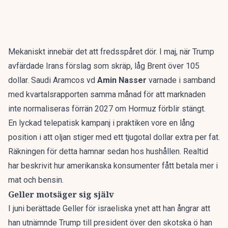
Mekaniskt innebär det att fredsspåret dör. I maj, när Trump
avfärdade Irans förslag som skräp, låg Brent över 105
dollar. Saudi Aramcos vd
Amin Nasser
varnade i samband
med kvartalsrapporten samma månad för att marknaden
inte normaliseras förrän 2027 om Hormuz förblir stängt.
En lyckad telepatisk kampanj i praktiken vore en lång
position i att oljan stiger med ett tjugotal dollar extra per fat.
Räkningen för detta hamnar sedan hos hushållen. Realtid
har beskrivit hur
amerikanska konsumenter fått betala mer i
mat och bensin
.
Geller motsäger sig själv
I juni berättade Geller för israeliska ynet att han ångrar att
han utnämnde Trump till president över den skotska ö han