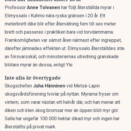
Professor
Anne Tolvanen
har följt återställda myrar i
Elimyssalo i Kuhmo nära ryska gränsen i 20 år. Ett
meterbrett dike blir efter återvätning fem till sex meter
brett och passeras i praktiken bara vid torvdammarna.
Framkomligheten var sämst åren närmast efter ingreppet,
därefter jämnades effekten ut. Elimyssalo återställdes inte
av försvarsskäl, och ministeriernas utredning granskade
blötare myrar än dessa, enligt Yle.
Inte alla är övertygade
Skogschefen
Juha Hänninen
vid Metsä-Lapin
skogsvårdsförening tvivlar på nyttan. Myrarna fryser om
vintern, som varar nästan ett halvår där, och han menar att
diken och klen skog bromsar mer än öppen blöt myr gör.
Salla har ungefär 100 000 hektar dikad myr och ingen har
återställts på privat mark.