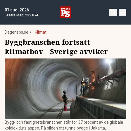
07 aug. 2026
Läsare idag:
232 874
Dagensps.se
Klimat
Byggbranschen fortsatt
klimatbov – Sverige avviker
Bygg- och fastighetsbranschen står för 37 procent av de globala
koldioxidutsläppen. På bilden ett tunnelbygge i Jakarta,