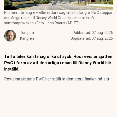
Hit men inte längre – eller rättare sagt inte hit längre. PwC stoppar
den årliga resan till Disney World Orlando och drar in på
sommarpraktiken. (Foto: John Raoux /AP-TT)
Torbjörn
Publicerad:
07 aug. 2026
Karlgren
Uppdaterad:
07 aug. 2026
Tuffa tider kan ta sig olika uttryck. Hos revisionsjätten
PwC i form av att den årliga resan till Disney World blir
inställd.
Revisionsjättens PwC har ställt in den stora finalen på sitt
program för sommarpraktikanterna.
Den flerdagarsresa till Disney World i Orlando som avslutat
15 av de 20 senaste årens sommarpraktik är inställd.
ANNONS