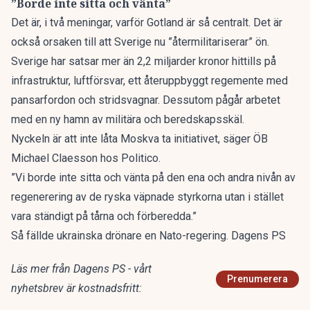
”Borde inte sitta och vänta”
Det är, i två meningar, varför Gotland är så centralt. Det är
också orsaken till att Sverige nu ”återmilitariserar” ön.
Sverige har satsar mer än 2,2 miljarder kronor hittills på
infrastruktur, luftförsvar, ett återuppbyggt regemente med
pansarfordon och stridsvagnar. Dessutom pågår arbetet
med en ny hamn av militära och beredskapsskäl.
Nyckeln är att inte låta Moskva ta initiativet, säger ÖB
Michael Claesson hos Politico.
”Vi borde inte sitta och vänta på den ena och andra nivån av
regenerering av de ryska väpnade styrkorna utan i stället
vara ständigt på tårna och förberedda.”
Så fällde ukrainska drönare en Nato-regering. Dagens PS
Läs mer från Dagens PS - vårt
Prenumerera
nyhetsbrev är kostnadsfritt: