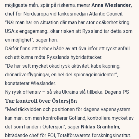
möjligaste mån, spär på riskerna, menar
Anna Wieslander,
chef för Nordeuropa vid tankesmedjan Atlantic Council.
”När man har en situation där man har stor osäkerhet kring
USA:s engagemang…ökar risken att Ryssland tar detta som
en möjlighet”, säger hon.
Därför finns ett behov både av att öva inför ett ryskt anfall
och att kunna möta Rysslands hybridattacker.
”De har sett mycket ökad rysk aktivitet, kabelkapning,
drönaröverflygningar, en hel del spionageincidenter”,
konstaterar Wieslander.
Ny rysk offensiv – så ska Ukraina slå tillbaka. Dagens PS
Tar kontroll över Östersjön
”Med räckvidden och positionen för dagens vapensystem
kan man, om man kontrollerar Gotland, kontrollera mycket av
det som händer i Östersjön”, säger
Niklas Granholm
,
biträdande chef för FOI, Totalförsvarets forskningsinstitut.