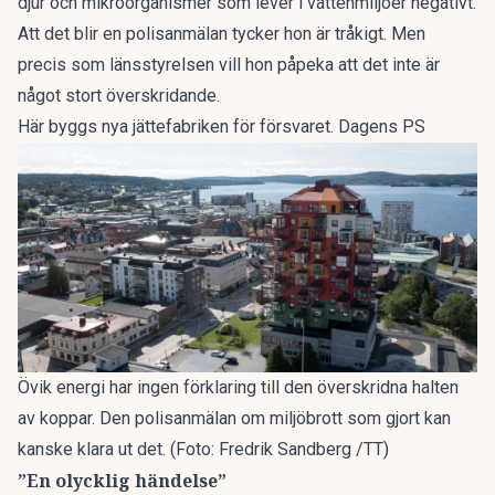
djur och mikroorganismer som lever i vattenmiljöer negativt.
Att det blir en polisanmälan tycker hon är tråkigt. Men
precis som länsstyrelsen vill hon påpeka att det inte är
något stort överskridande.
Här byggs nya jättefabriken för försvaret. Dagens PS
Övik energi har ingen förklaring till den överskridna halten
av koppar. Den polisanmälan om miljöbrott som gjort kan
kanske klara ut det. (Foto: Fredrik Sandberg /TT)
”En olycklig händelse”