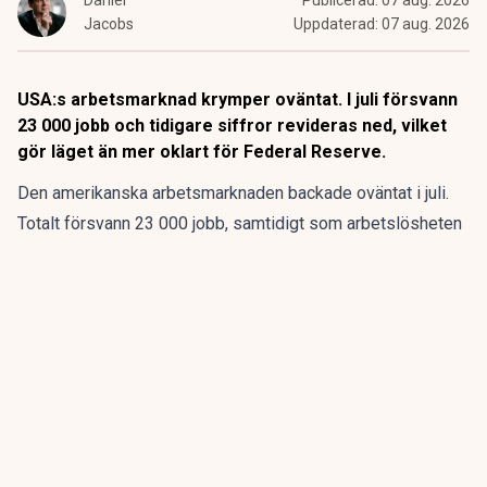
Daniel
Publicerad:
07 aug. 2026
Jacobs
Uppdaterad:
07 aug. 2026
USA:s arbetsmarknad krymper oväntat. I juli försvann
23 000 jobb och tidigare siffror revideras ned, vilket
gör läget än mer oklart för Federal Reserve.
Den amerikanska arbetsmarknaden backade oväntat i juli.
Totalt försvann 23 000 jobb, samtidigt som arbetslösheten
sjönk till 4,1 procent – en ovanlig kombination som pekar
på att färre amerikaner söker arbete snarare än att fler får
jobb.
ANNONS