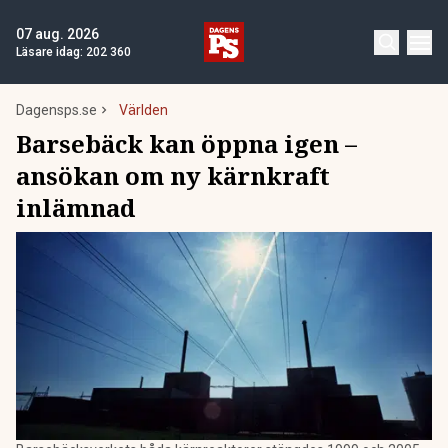
07 aug. 2026
Läsare idag:
202 360
Dagensps.se
Världen
Barsebäck kan öppna igen –
ansökan om ny kärnkraft
inlämnad