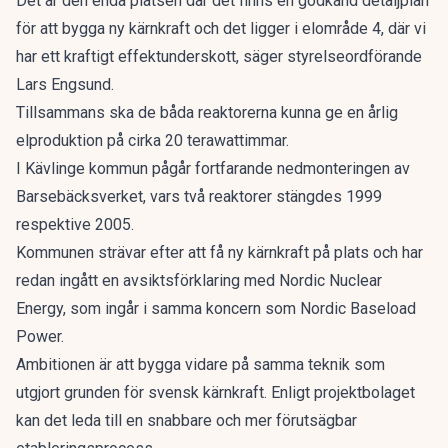
Det är den enda platsen där det finns en godkänd detaljplan
för att bygga ny kärnkraft och det ligger i elområde 4, där vi
har ett kraftigt effektunderskott, säger styrelseordförande
Lars Engsund.
Tillsammans ska de båda reaktorerna kunna ge en årlig
elproduktion på cirka 20 terawattimmar.
I Kävlinge kommun pågår fortfarande nedmonteringen av
Barsebäcksverket, vars två reaktorer stängdes 1999
respektive 2005.
Kommunen strävar efter att få ny kärnkraft på plats och har
redan ingått en avsiktsförklaring med Nordic Nuclear
Energy, som ingår i samma koncern som Nordic Baseload
Power.
Ambitionen är att bygga vidare på samma teknik som
utgjort grunden för svensk kärnkraft. Enligt projektbolaget
kan det leda till en snabbare och mer förutsägbar