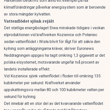
Händelsen beskrivs som ännu ett exempel på hur
klimatförändringar påverkar energisystem som är beroende
av stora mängder kylvatten.
Vattenflödet sjönk rejält
Det statliga energibolaget Enea minskade tidigare i veckan
elproduktionen vid kraftverken Kozienice och Połaniec
sedan vattenflödet i Wisła blivit för lågt för att säkra den
kylning som anläggningarna kräver, skriver
Euronews
.
Neddragningen uppges ha tagit omkring 1,3 gigawatt ur det
polska elsystemet, motsvarande ungefär två procent av
landets installerade effekt.
Vid Kozienice sjönk vattenflödet i floden till omkring 135
kubikmeter per sekund. Kraftverket använder
uppskattningsvis mellan 80 och 100 kubikmeter vatten per
sekund för kylning.
Det innebär att en stor del av det kvarvarande vattenflödet