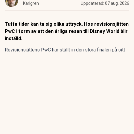
Karlgren
Uppdaterad:
07 aug. 2026
Tuffa tider kan ta sig olika uttryck. Hos revisionsjätten
PwC i form av att den årliga resan till Disney World blir
inställd.
Revisionsjättens PwC har ställt in den stora finalen på sitt
program för sommarpraktikanterna.
Den flerdagarsresa till Disney World i Orlando som avslutat
15 av de 20 senaste årens sommarpraktik är inställd.
ANNONS
Gör pensionen enklare att förstå och hantera
ANNONS