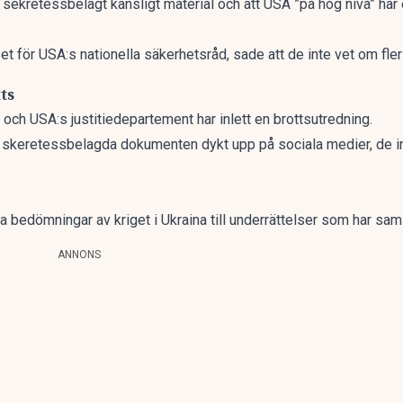
 sekretessbelagt känsligt material och att USA ”på hög nivå” har
set för USA:s nationella säkerhetsråd, sade att de inte vet om f
ts
h USA:s justitiedepartement har inlett en brottsutredning.
 skeretessbelagda dokumenten dykt upp på sociala medier, de i
a bedömningar av kriget i Ukraina till underrättelser som har sam
ANNONS