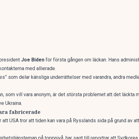
 president
Joe Biden
för första gången om läckan. Hans administr
ontakterna med allierade.
s” som delar känsliga underrättelser med varandra, andra medl
n, som vill vara anonym, är det största problemet att det läckta m
ve Ukraina.
ara fabricerade
 att USA tror att tiden kan vara på Rysslands sida på grund av at
hetstjänsteman på toppnivå, har sagt till reportrar att Sydkorea