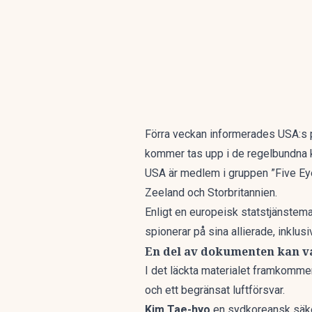
Förra veckan informerades USA:s
kommer tas upp i de regelbundna k
USA är medlem i gruppen ”Five Eye
Zeeland och Storbritannien.
Enligt en europeisk statstjänstema
spionerar på sina allierade, inklusi
En del av dokumenten kan v
I det läckta materialet framkommer
och ett begränsat luftförsvar.
Kim Tae-hyo
en sydkoreansk säker