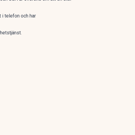
 i telefon och har
yhetstjänst
.