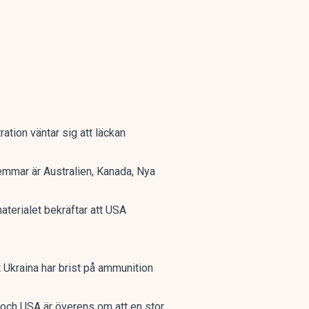
ation väntar sig att läckan
emmar är Australien, Kanada, Nya
aterialet bekräftar att USA
t Ukraina har brist på ammunition
 och USA är överens om att en stor