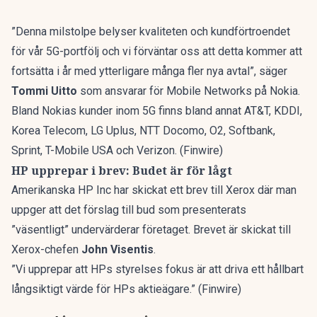
”Denna milstolpe belyser kvaliteten och kundförtroendet
för vår 5G-portfölj och vi förväntar oss att detta kommer att
fortsätta i år med ytterligare många fler nya avtal”, säger
Tommi Uitto
som ansvarar för Mobile Networks på Nokia.
Bland Nokias kunder inom 5G finns bland annat AT&T, KDDI,
Korea Telecom, LG Uplus, NTT Docomo, O2, Softbank,
Sprint, T-Mobile USA och Verizon. (Finwire)
HP upprepar i brev: Budet är för lågt
Amerikanska HP Inc har skickat ett brev till Xerox där man
uppger att det förslag till bud som presenterats
”väsentligt” undervärderar företaget. Brevet är skickat till
Xerox-chefen
John Visentis
.
”Vi upprepar att HPs styrelses fokus är att driva ett hållbart
långsiktigt värde för HPs aktieägare.” (Finwire)