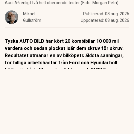
Audi A6 enligt två helt oberoende tester (Foto: Morgan Petri)
Mikael
Publicerad:
08 aug. 2026
Gullström
Uppdaterad:
08 aug. 2026
Tyska AUTO BILD har kört 20 kombibilar 10 000 mil
vardera och sedan plockat isär dem skruv för skruv.
Resultatet utmanar en av bilköpets äldsta sanningar,
för billiga arbetshästar från Ford och Hyundai höll
bättre än både Mercedes E-klass och BMW 5-serie.
Det är ett av bilvärldens mest kompromisslösa tester.
Sedan 2014 kör tyska AUTO BILD sina långtestbilar exakt
10 000 mil i vanlig trafik. Varje fel och varje driftstopp
protokollförs.
ANNONS