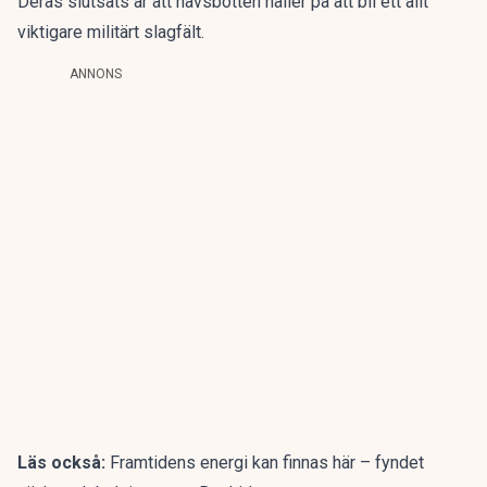
Deras slutsats är att havsbotten håller på att bli ett allt
viktigare militärt slagfält.
ANNONS
Läs också:
Framtidens energi kan finnas här – fyndet