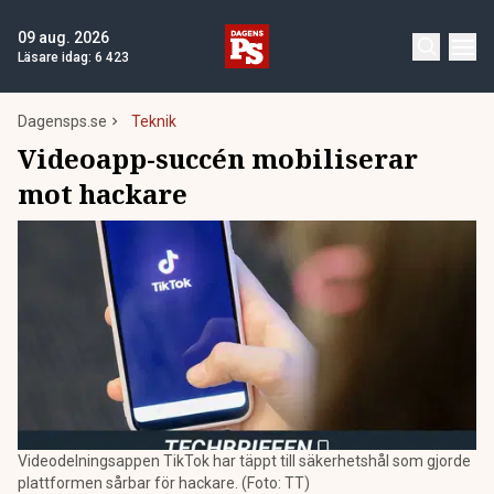
09 aug. 2026
Läsare idag:
6 423
Dagensps.se
Teknik
Videoapp-succén mobiliserar
mot hackare
Videodelningsappen TikTok har täppt till säkerhetshål som gjorde
plattformen sårbar för hackare. (Foto: TT)