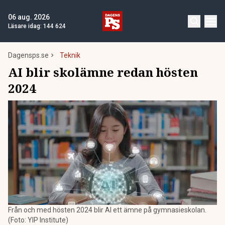
06 aug. 2026
Läsare idag:
144 624
Dagensps.se
Teknik
AI blir skolämne redan hösten
2024
Från och med hösten 2024 blir AI ett ämne på gymnasieskolan.
(Foto: YIP Institute)