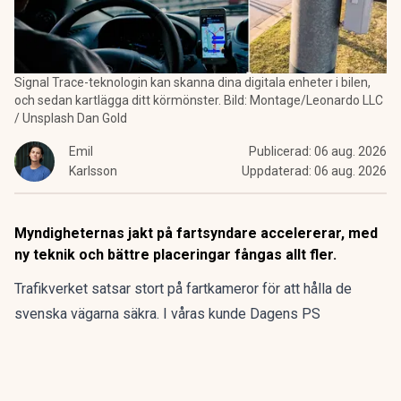
Signal Trace-teknologin kan skanna dina digitala enheter i bilen,
och sedan kartlägga ditt körmönster. Bild: Montage/Leonardo LLC
/ Unsplash Dan Gold
Emil
Publicerad:
06 aug. 2026
Karlsson
Uppdaterad:
06 aug. 2026
Myndigheternas jakt på fartsyndare accelererar, med
ny teknik och bättre placeringar fångas allt fler.
Trafikverket satsar stort på fartkameror för att hålla de
svenska vägarna säkra. I våras kunde Dagens PS
rapportera om
några nya kameraplaceringar
som gav bättre
översyn på alla körfält, och lät kameran få fri inblick i bilen
via vindrutan – för att upptäcka eventuella andra brott.