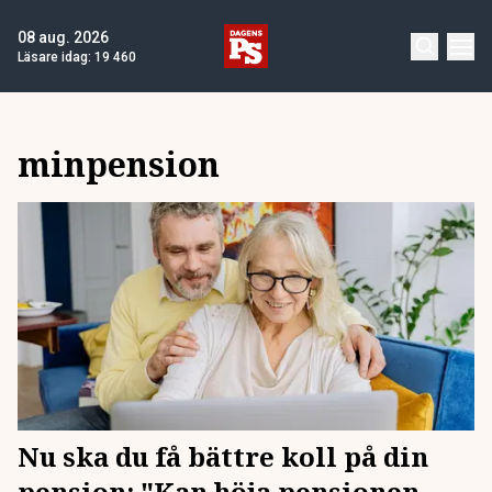
08 aug. 2026
Läsare idag:
19 460
minpension
Nu ska du få bättre koll på din
pension: "Kan höja pensionen