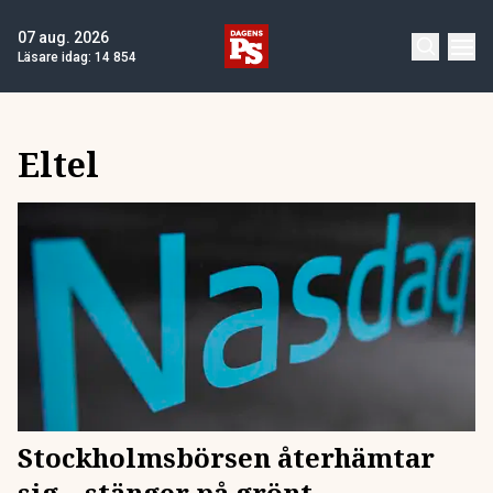
07 aug. 2026
Läsare idag:
14 854
Eltel
Stockholmsbörsen återhämtar
sig – stänger på grönt