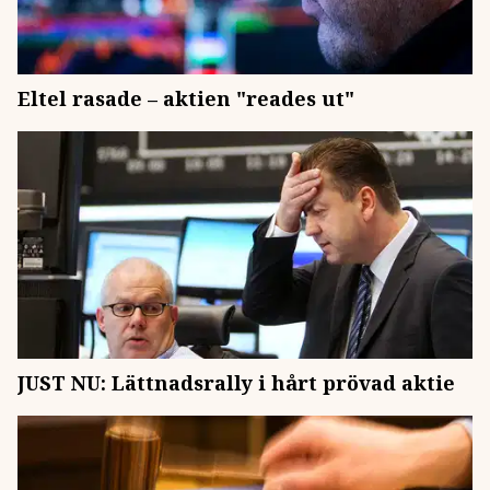
Eltel rasade – aktien "reades ut"
JUST NU: Lättnadsrally i hårt prövad aktie