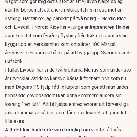
Något som gör mig extra stolt är att vi även hjälpt bolag
utanför börsen att attrahera riskkapital i sin resa mot en
listning. Här tänker jag särskilt på två bolag – Nordic Rice
och Livsdal. I Nordic Rice har vi unge entreprenören Haider
som kom hit som fyraårig flykting från Irak och som redan
byggt upp en verksamhet som omsätter 100 Mkr på
årsbasis, och som nu håller på att bygga upp Sveriges enda
risfabrik.
I fallet Livsdal har vi de två bröderna Murray som under sex
år utvecklat världens kanske bästa luftrenare och som nu
med Dagens PS hjälp fått in kapital som gör att man under
brinnande covidpandemi kan börja kommersialisera sin
lösning ”ren luft”. Att få hjälpa entreprenörer att förverkliga
sina drömmar är sådant som får oss i teamet att göra det
lilla extra.
Allt det här hade inte varit möjligt
om vi inte fått våra