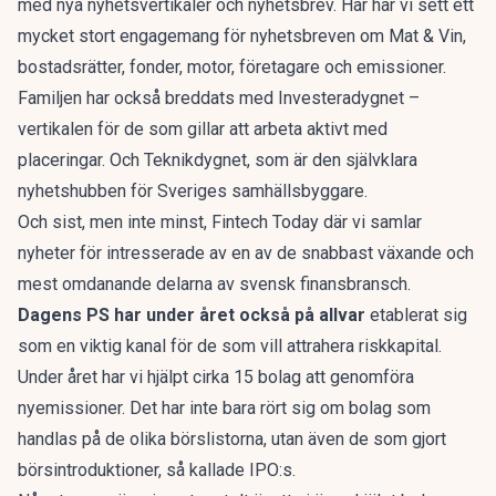
med nya nyhetsvertikaler och nyhetsbrev. Här har vi sett ett
mycket stort engagemang för nyhetsbreven om Mat & Vin,
bostadsrätter, fonder, motor, företagare och emissioner.
Familjen har också breddats med Investeradygnet –
vertikalen för de som gillar att arbeta aktivt med
placeringar. Och Teknikdygnet, som är den självklara
nyhetshubben för Sveriges samhällsbyggare.
Och sist, men inte minst, Fintech Today där vi samlar
nyheter för intresserade av en av de snabbast växande och
mest omdanande delarna av svensk finansbransch.
Dagens PS har under året också på allvar
etablerat sig
som en viktig kanal för de som vill attrahera riskkapital.
Under året har vi hjälpt cirka 15 bolag att genomföra
nyemissioner. Det har inte bara rört sig om bolag som
handlas på de olika börslistorna, utan även de som gjort
börsintroduktioner, så kallade IPO:s.