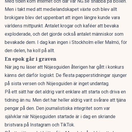
Med tiden kom internet och där var
NG.se
snabba på bollen.
Men i takt med att medielandskapet växte och blev allt
brokigare blev det uppenbart att ingen längre kunde vara
världens mittpunkt. Antalet krogar och kaféer att bevaka
exploderade, och det gjorde också antalet människor som
bevakade dem. I dag kan ingen i Stockholm eller Malmö, för
den delen, ha koll på allt.
En epok går i graven
När jag nu läser att
Nöjesguiden återigen har gått i konkurs
känns det därför logiskt.
De flesta papperstidningar sjunger
på sista versen och Nöjesguiden är inget undantag.
På ett sätt har det aldrig varit enklare att starta och driva en
tidning än nu. Men det har heller aldrig varit svårare att tjäna
pengar på den. Den journalistiska integritet som var
självklar när Nöjesguiden startade är i dag en skriande
bristvara på Instagram och TikTok.