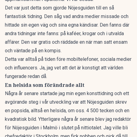
Det var just detta som gjorde Nöjesguiden till en så
fantastisk tidning. Den såg vad andra medier missade och
hittade sin egen väg och sina egna kändisar. Den fanns där
andra tidningar inte fanns: på kaféer, krogar och i utvalda
affärer. Den var gratis och räddade en när man satt ensam
och väntade på en kompis.
Detta var alltså på tiden före mobiltelefoner, sociala medier
och influencers. Ja, jag vet att det är konstigt att världen
fungerade redan då.
En helsida som förändrade allt
Några år senare startade jag min egen konsttidning och ett
avgörande steg i vår utveckling var att Nöjesguiden skrev
en popsida, alltså en helsida, om oss. 4 500 tecken och en
kvadratisk bild. Ytterligare några år senare blev jag redaktör
för Nöjesguiden i Malmö i slutet på nittiotalet. Jag ville bli
chefredaktör i Stockholm, men fick nobben och gick då till