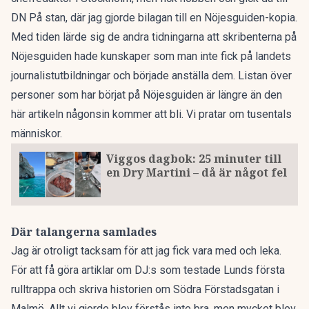
DN På stan, där jag gjorde bilagan till en Nöjesguiden-kopia.
Med tiden lärde sig de andra tidningarna att skribenterna på
Nöjesguiden hade kunskaper som man inte fick på landets
journalistutbildningar och började anställa dem. Listan över
personer som har börjat på Nöjesguiden är längre än den
här artikeln någonsin kommer att bli. Vi pratar om tusentals
människor.
Viggos dagbok: 25 minuter till
en Dry Martini – då är något fel
Där talangerna samlades
Jag är otroligt tacksam för att jag fick vara med och leka.
För att få göra artiklar om DJ:s som testade Lunds första
rulltrappa och skriva historien om Södra Förstadsgatan i
Malmö. Allt vi gjorde blev förstås inte bra, men mycket blev