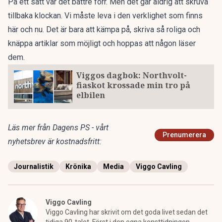
På ett sätt var det bättre förr. Men det går aldrig att skruva
tillbaka klockan. Vi måste leva i den verklighet som finns
här och nu. Det är bara att kämpa på, skriva så roliga och
knäppa artiklar som möjligt och hoppas att någon läser
dem.
Viggos dagbok: Northvolt-
fiaskot krossade min tro på
elbilen
Läs mer från Dagens PS - vårt
Prenumerera
nyhetsbrev är kostnadsfritt:
Journalistik
Krönika
Media
Viggo Cavling
Viggo Cavling
Viggo Cavling har skrivit om det goda livet sedan det