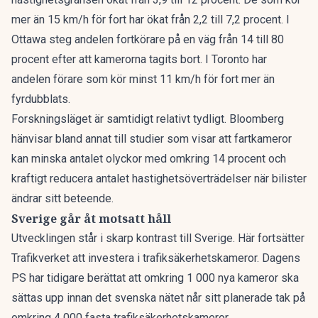
mer än 15 km/h för fort har ökat från 2,2 till 7,2 procent. I
Ottawa steg andelen fortkörare på en väg från 14 till 80
procent efter att kamerorna tagits bort. I Toronto har
andelen förare som kör minst 11 km/h för fort mer än
fyrdubblats.
Forskningsläget är samtidigt relativt tydligt. Bloomberg
hänvisar bland annat till studier som visar att fartkameror
kan minska antalet olyckor med omkring 14 procent och
kraftigt reducera antalet hastighetsöverträdelser när bilister
ändrar sitt beteende.
Sverige går åt motsatt håll
Utvecklingen står i skarp kontrast till Sverige. Här fortsätter
Trafikverket att investera i trafiksäkerhetskameror.
Dagens
PS har tidigare berättat
att omkring 1 000 nya kameror ska
sättas upp innan det svenska nätet når sitt planerade tak på
omkring 4 000 fasta trafiksäkerhetskameror.