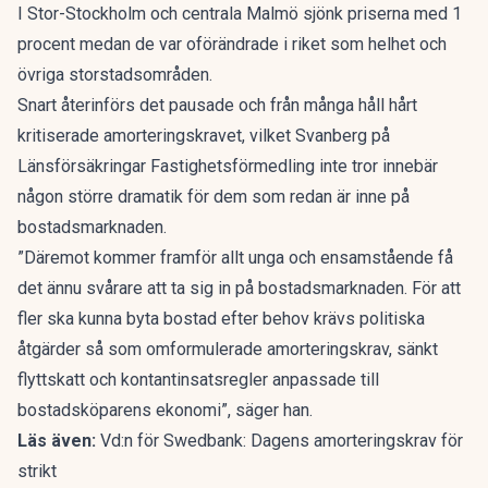
I Stor-Stockholm och centrala Malmö sjönk priserna med 1
procent medan de var oförändrade i riket som helhet och
övriga storstadsområden.
Snart återinförs det pausade och från många håll hårt
kritiserade
amorteringskravet
, vilket Svanberg på
Länsförsäkringar Fastighetsförmedling inte tror innebär
någon större dramatik för dem som redan är inne på
bostadsmarknaden.
”Däremot kommer framför allt unga och ensamstående få
det ännu svårare att ta sig in på bostadsmarknaden. För att
fler ska kunna byta bostad efter behov krävs politiska
åtgärder så som omformulerade amorteringskrav, sänkt
flyttskatt och kontantinsatsregler anpassade till
bostadsköparens ekonomi”, säger han.
Läs även:
Vd:n för Swedbank: Dagens amorteringskrav för
strikt