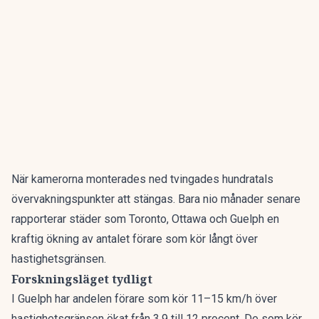
När kamerorna monterades ned tvingades hundratals
övervakningspunkter att stängas. Bara nio månader senare
rapporterar städer som Toronto, Ottawa och Guelph en
kraftig ökning av antalet förare som kör långt över
hastighetsgränsen.
Forskningsläget tydligt
I Guelph har andelen förare som kör 11–15 km/h över
hastighetsgränsen ökat från 3,9 till 12 procent. De som kör