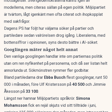
motsägelser. Sverigedemokraterna känns igen av
modellerna, men citeras sällan på egen politik. Miljöpartiet
är tvärtom, lågt igenkänt men ofta citerat och ihopkopplat
med sakfrågor.
Dagens PS har följt
hur väljarna söker på partier och
partiledare
sedan valrörelsen drog igång. Liberalerna, med
bottensiffror i opinionen, syns desto bättre i AI-söket.
Googlingen mäter något helt annat
Den vanliga googlingen handlar inte om partiernas politik
utan om ren nyfikenhet på personerna, och då ser listan helt
annorlunda ut. Sökmönstren rymmer fler godbitar.
Bland partiledarna drar
Ebba Busch
flest googlingar, runt 50
000 i månaden, före Ulf Kristersson på
40 500
och Jimmie
Åkesson på
33 100
.
Längst ner hamnar Miljöpartiets språkrör.
Simona
Mohamsson
fick en rejäl skjuts vid sitt tillträde i juni,