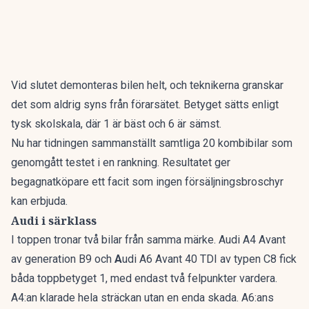
Vid slutet demonteras bilen helt, och teknikerna granskar
det som aldrig syns från förarsätet. Betyget sätts enligt
tysk skolskala, där 1 är bäst och 6 är sämst.
Nu har tidningen sammanställt
samtliga 20 kombibilar som
genomgått testet i en rankning
. Resultatet ger
begagnatköpare ett facit som ingen försäljningsbroschyr
kan erbjuda.
Audi i särklass
I toppen tronar två bilar från samma märke. Audi A4 Avant
av generation B9 och
A
udi A6 Avant 40 TDI av typen C8 fick
båda toppbetyget 1, med endast två felpunkter vardera.
A4:an klarade hela sträckan utan en enda skada. A6:ans