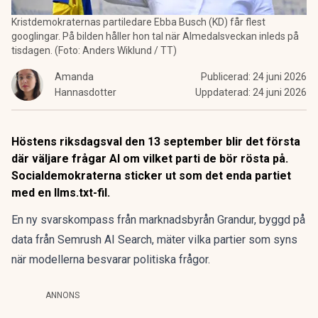
Kristdemokraternas partiledare Ebba Busch (KD) får flest
googlingar. På bilden håller hon tal när Almedalsveckan inleds på
tisdagen. (Foto: Anders Wiklund / TT)
Amanda
Publicerad:
24 juni 2026
Hannasdotter
Uppdaterad:
24 juni 2026
Höstens riksdagsval den 13 september blir det första
där väljare frågar AI om vilket parti de bör rösta på.
Socialdemokraterna sticker ut som det enda partiet
med en llms.txt-fil.
En ny svarskompass från marknadsbyrån Grandur, byggd på
data från Semrush AI Search, mäter vilka partier som syns
när modellerna besvarar politiska frågor.
ANNONS