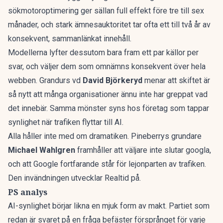
sökmotoroptimering ger sällan full effekt före tre till sex
månader, och stark ämnesauktoritet tar ofta ett till två år av
konsekvent, sammanlänkat innehåll.
Modellerna lyfter dessutom bara fram ett par källor per
svar, och väljer dem som omnämns konsekvent över hela
webben. Grandurs vd
David Björkeryd
menar att skiftet är
så nytt att många organisationer ännu inte har greppat vad
det innebär. Samma mönster syns hos
företag som tappar
synlighet när trafiken flyttar till AI
.
Alla håller inte med om dramatiken. Pineberrys grundare
Michael Wahlgren
framhåller att väljare inte slutar googla,
och att Google fortfarande står för lejonparten av trafiken.
Den invändningen
utvecklar Realtid
på.
PS analys
AI-synlighet börjar likna en mjuk form av makt. Partiet som
redan är svaret på en fråga befäster försprånget för varje