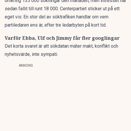
omkring 135 000 sökningar den månaden, men intresset har
sedan fallit till runt 18 000. Centerpartiet sticker ut på ett
eget vis: En stor del av söktrafiken handlar om vem
partiledaren ens är, efter tre ledarbyten på kort tid.
Varför Ebba, Ulf och Jimmy får fler googlingar
Det korta svaret är att sökdatan mäter makt, konflikt och
nyhetsvärde, inte sympati.
ANNONS