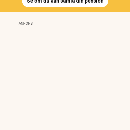
Se om du kan samla din pension
ANNONS