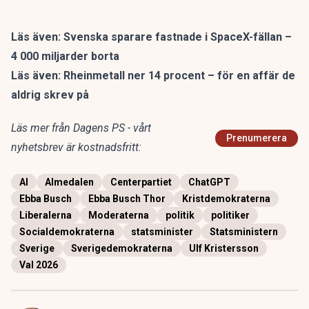
Läs även:
Svenska sparare fastnade i SpaceX-fällan –
4 000 miljarder borta
Läs även:
Rheinmetall ner 14 procent – för en affär de
aldrig skrev på
Läs mer från Dagens PS - vårt
Prenumerera
nyhetsbrev är kostnadsfritt:
AI
Almedalen
Centerpartiet
ChatGPT
Ebba Busch
Ebba Busch Thor
Kristdemokraterna
Liberalerna
Moderaterna
politik
politiker
Socialdemokraterna
statsminister
Statsministern
Sverige
Sverigedemokraterna
Ulf Kristersson
Val 2026