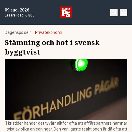
09 aug. 2026
Läsare idag:
6 805
Dagensps.se
Privatekonomi
Stämning och hot i svensk
byggtvist
"I kristider händer det tyvärr alltför ofta att affärspartners hamnar
i tvist av olika anledningar. Den vanligaste reaktionen är då ofta att