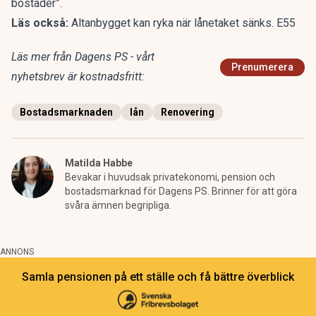
bostäder”.
Läs också:
Altanbygget kan ryka när lånetaket sänks. E55
Läs mer från Dagens PS - vårt
Prenumerera
nyhetsbrev är kostnadsfritt:
Bostadsmarknaden
lån
Renovering
Matilda Habbe
Bevakar i huvudsak privatekonomi, pension och
bostadsmarknad för Dagens PS. Brinner för att göra
svåra ämnen begripliga.
ANNONS
Samla pensionen på ett ställe och få bättre överblick