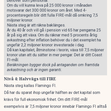
behöver som pensionär.
Om du vill kunna leva på 25 000 kronor i månaden
motsvarar det 300 000 kronor om året. Med 4-
procentsregeln blir ditt fulla FIRE-mål då omkring 7,5
miljoner kronor.
Nästa steg är att räkna baklänges.
Är du 40 år och vill gå i pension vid 65 har pengarna 25
år på sig att växa. Om du räknar med 5 procents årlig
avkastning efter inflation behöver du i det exemplet ha
ungefär 2,2 miljoner kronor investerade i dag.
Då kan kapitalet, åtminstone i teorin, växa till 7,5 miljoner
kronor utan att du sätter in mer pengar. Det är ditt Coast
FI-mål.
Beräkningen bygger dock på antaganden om framtida
avkastning och är ingen garanti.
Nivå 4: Halvvägs till FIRE
Nästa steg kallas Flamingo FI.
Då har du sparat ihop ungefär hälften av det kapital som
krävs för full ekonomisk frihet. Om ditt FIRE-mål
exempelvis är 7,5 miljoner kronor innebär Flamingo FI alltså