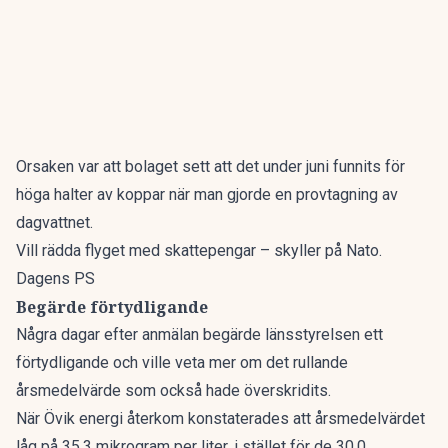
Orsaken var att bolaget sett att det under juni funnits för
höga halter av koppar när man gjorde en provtagning av
dagvattnet.
Vill rädda flyget med skattepengar – skyller på Nato.
Dagens PS
Begärde förtydligande
Några dagar efter anmälan begärde länsstyrelsen ett
förtydligande och ville veta mer om det rullande
årsmedelvärde som också hade överskridits.
När Övik energi återkom konstaterades att årsmedelvärdet
låg på 35,3 mikrogram per liter, i stället för de 30,0