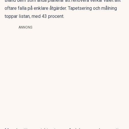
Bland dem som ändå planerar att renovera verkar valet allt
oftare falla på enklare åtgärder. Tapetsering och målning
toppar listan, med 43 procent.
ANNONS