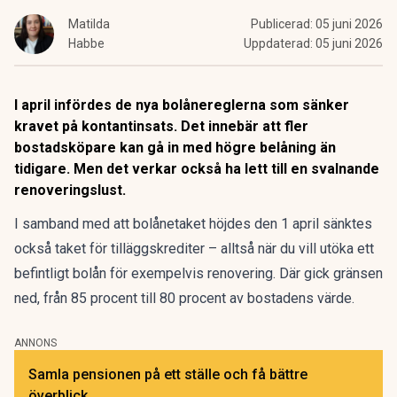
Matilda
Publicerad:
05 juni 2026
Habbe
Uppdaterad:
05 juni 2026
I april infördes de nya bolånereglerna som sänker
kravet på kontantinsats. Det innebär att fler
bostadsköpare kan gå in med högre belåning än
tidigare. Men det verkar också ha lett till en svalnande
renoveringslust.
I samband med att bolånetaket höjdes den 1 april
sänktes
också taket för tilläggskrediter
– alltså när du vill utöka ett
befintligt bolån för exempelvis renovering. Där gick gränsen
ned, från 85 procent till 80 procent av bostadens värde.
ANNONS
Samla pensionen på ett ställe och få bättre
överblick