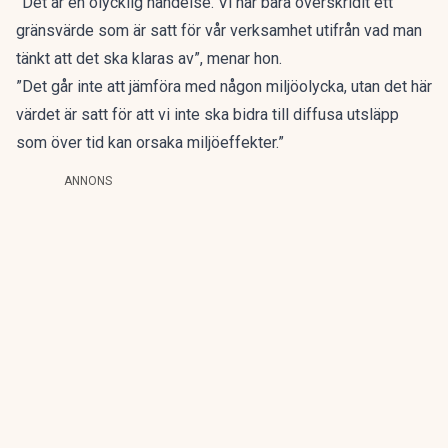
”Det är en olycklig händelse. Vi har bara överskridit ett
gränsvärde som är satt för vår verksamhet utifrån vad man
tänkt att det ska klaras av”, menar hon.
”Det går inte att jämföra med någon miljöolycka, utan det här
värdet är satt för att vi inte ska bidra till diffusa utsläpp
som över tid kan orsaka miljöeffekter.”
ANNONS