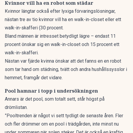
Kvinnor vill ha en robot som städar
Kvinnor längtar också efter lyxiga förvaringslösningar,
nästan tre av tio kvinnor vill ha en walk-in-closet eller ett
walk-in-skafferi (30 procent.
Bland männen är intresset betydligt lägre – endast 11
procent önskar sig en walk-in-closet och 15 procent ett
walk-in-skafferi.
Nästan var fjärde kvinna önskar att det fanns en en robot
som tar hand om städning, tvätt och andra hushållssysslor i
hemmet, framgår det vidare.
Pool hamnar i topp i undersökningen
Annars är det pool, som totalt sett, står högst på
drömlistan.
”Pooltrenden är något vi sett tydligt de senaste åren. Fler
och fler drömmer om en pool i trädgården, inte minst nu
under sommaren när solen steker. Det är också en kraftig