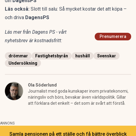
din
DagensPS
Läs också:
Slott till salu: Så mycket kostar det att köpa –
och driva
DagensPS
Läs mer från Dagens PS - vårt
Prenumerera
nyhetsbrev är kostnadsfritt:
drömmar
Fastighetsbyrån
hushåll
Svenskar
Undersökning
Ola Söderlund
Journalist med goda kunskaper inom privatekonomi,
näringsliv och börs, bevakar även världspolitik. Gillar
att förklara det enkelt – det som är svårt att förstå.
ANNONS
Samla pensionen på ett ställe och få bättre överblick