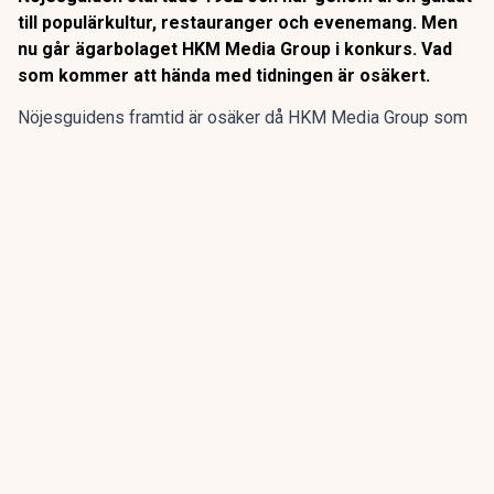
till populärkultur, restauranger och evenemang. Men
nu går ägarbolaget HKM Media Group i konkurs. Vad
som kommer att hända med tidningen är osäkert.
Nöjesguidens framtid är osäker då HKM Media Group som
äger gratistidningen går i konkurs, enligt SVT
Kulturnyheterna.
Nöjesguiden startade 1982 och har genom åren guidat till
populärkultur, restauranger och evenemang. Men nu går
ägarbolaget HKM Media Group i konkurs. Vad som kommer
att hända med tidningen är osäkert.
ANNONS
Gör pensionen enklare att förstå och hantera