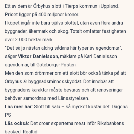
Ett av dem är Örbyhus slott i Tierps kommun i Uppland.
Priset ligger på 400 miljoner kronor.
I köpet ingår inte bara själva slottet, utan även flera andra
byggnader, åkermark och skog. Totalt omfattar fastigheten
över 3 000 hektar mark.
”Det säljs nästan aldrig sådana här typer av egendomar”,
säger
Viktor Danielsson
, mäklare på Karl Danielsson
egendomar, till Göteborgs-Posten.
Men den som drömmer om ett slott bör också tänka på att
Örbyhus är byggnadsminnesskyddat. Det innebär att
byggnadens karaktär måste bevaras och att renoveringar
behöver samordnas med Länsstyrelsen.
Läs mer här
:
Slott till salu – så mycket kostar det. Dagens
PS
Läs också:
Det oroar experterna mest inför Riksbankens
besked. Realtid