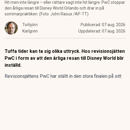
Hit men inte längre – eller rättare sagt inte hit längre. PwC stoppar
den årliga resan till Disney World Orlando och drar in på
sommarpraktiken. (Foto: John Raoux /AP-TT)
Torbjörn
Publicerad:
07 aug. 2026
Karlgren
Uppdaterad:
07 aug. 2026
Tuffa tider kan ta sig olika uttryck. Hos revisionsjätten
PwC i form av att den årliga resan till Disney World blir
inställd.
Revisionsjättens PwC har ställt in den stora finalen på sitt
program för sommarpraktikanterna.
Den flerdagarsresa till Disney World i Orlando som avslutat
15 av de 20 senaste årens sommarpraktik är inställd.
ANNONS
Gör pensionen enklare att förstå och hantera