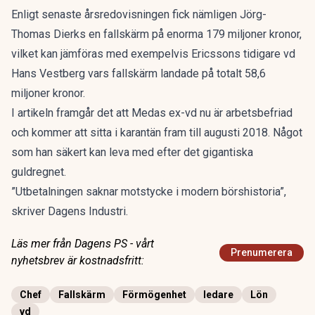
Enligt senaste årsredovisningen fick nämligen Jörg-
Thomas Dierks en fallskärm på enorma 179 miljoner kronor,
vilket kan jämföras med exempelvis Ericssons tidigare vd
Hans Vestberg vars fallskärm landade på totalt 58,6
miljoner kronor.
I artikeln framgår det att Medas ex-vd nu är arbetsbefriad
och kommer att sitta i karantän fram till augusti 2018. Något
som han säkert kan leva med efter det gigantiska
guldregnet.
”Utbetalningen saknar motstycke i modern börshistoria”,
skriver Dagens Industri.
Läs mer från Dagens PS - vårt
Prenumerera
nyhetsbrev är kostnadsfritt:
Chef
Fallskärm
Förmögenhet
ledare
Lön
vd