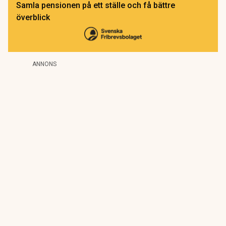
Samla pensionen på ett ställe och få bättre
överblick
ANNONS