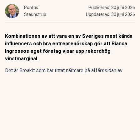
Pontus
Publicerad:
30 juni 2026
Staunstrup
Uppdaterad:
30 juni 2026
Kombinationen av att vara en av Sveriges mest kända
influencers och bra entreprenörskap gör att Bianca
Ingrossos eget företag visar upp rekordhög
vinstmarginal.
Det är Breakit som har tittat närmare på affärssidan av
Bianca Ingrosso karriär, och kan konstatera att det är
nästan
osannolika siffror som visas upp
.
ANNONS
Gör pensionen enklare att förstå och hantera