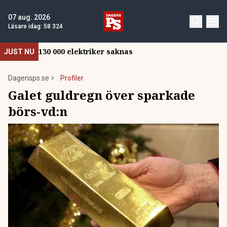
07 aug. 2026
Läsare idag:
58 324
130 000 elektriker saknas
JUST NU
Dagensps.se
Profiler
Galet guldregn över sparkade
börs-vd:n