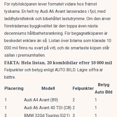
För nybilsköparen lever formatet vidare hos främst
tyskarna. En
helt ny Audi A6 Avant
lanserades i fjol, med
laddhybridteknik och bibehållet lastutrymme. Om den ärver
företrädarnas byggkvalitet lär den toppa även nästa
decenniums hållbarhetsrankning. För begagnatköparen är
beskedet enklare än så. Listan över bilarna som klarade 10
000 mil finns nu svart på vitt, och de smartaste köpen står
sällan i premiumhallen.
FAKTA: Hela listan, 20 kombibilar efter 10 000 mil
Felpunkter och betyg enligt AUTO BILD. Lägre siffra är
bättre.
Betyg
Placering
Modell
Felpunkter
Auto Bild
1
Audi A4 Avant (B9)
2
1
1
Audi A6 Avant 40 TDI (C8)
2
1
3
BMW 320d Touring (G21)
3
1