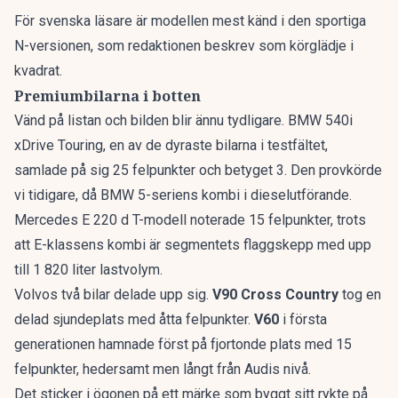
För svenska läsare är modellen mest känd i den sportiga
N-versionen, som redaktionen beskrev som
körglädje i
kvadrat
.
Premiumbilarna i botten
Vänd på listan och bilden blir ännu tydligare. BMW 540i
xDrive Touring, en av de dyraste bilarna i testfältet,
samlade på sig 25 felpunkter och betyget 3. Den provkörde
vi tidigare, då
BMW 5-seriens kombi
i dieselutförande.
Mercedes E 220 d T-modell noterade 15 felpunkter, trots
att
E-klassens kombi
är segmentets flaggskepp med upp
till 1 820 liter lastvolym.
Volvos två bilar delade upp sig.
V90 Cross Country
tog en
delad sjundeplats med åtta felpunkter.
V60
i första
generationen hamnade först på fjortonde plats med 15
felpunkter, hedersamt men långt från Audis nivå.
Det sticker i ögonen på ett märke som byggt sitt rykte på