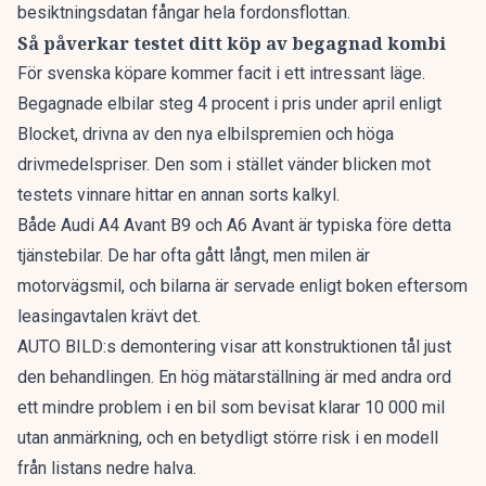
besiktningsdatan fångar hela fordonsflottan.
Så påverkar testet ditt köp av begagnad kombi
För svenska köpare kommer facit i ett intressant läge.
Begagnade elbilar
steg 4 procent
i pris under april enligt
Blocket, drivna av den nya elbilspremien och höga
drivmedelspriser. Den som i stället vänder blicken mot
testets vinnare hittar en annan sorts kalkyl.
Både Audi A4 Avant B9 och A6 Avant är typiska före detta
tjänstebilar. De har ofta gått långt, men milen är
motorvägsmil, och bilarna är servade enligt boken eftersom
leasingavtalen krävt det.
AUTO BILD:s demontering visar att konstruktionen tål just
den behandlingen. En hög mätarställning är med andra ord
ett mindre problem i en bil som bevisat klarar 10 000 mil
utan anmärkning, och en betydligt större risk i en modell
från listans nedre halva.