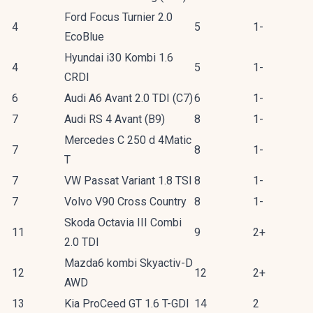
Ford Focus Turnier 2.0
4
5
1-
EcoBlue
Hyundai i30 Kombi 1.6
4
5
1-
CRDI
6
Audi A6 Avant 2.0 TDI (C7)
6
1-
7
Audi RS 4 Avant (B9)
8
1-
Mercedes C 250 d 4Matic
7
8
1-
T
7
VW Passat Variant 1.8 TSI
8
1-
7
Volvo V90 Cross Country
8
1-
Skoda Octavia III Combi
11
9
2+
2.0 TDI
Mazda6 kombi Skyactiv-D
12
12
2+
AWD
13
Kia ProCeed GT 1.6 T-GDI
14
2