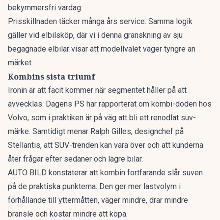
bekymmersfri vardag.
Prisskillnaden täcker många års service. Samma logik
gäller vid elbilsköp, där vi i denna granskning av
sju
begagnade elbilar
visar att modellvalet väger tyngre än
märket.
Kombins sista triumf
Ironin är att facit kommer när segmentet håller på att
avvecklas. Dagens PS har rapporterat om
kombi-döden hos
Volvo
, som i praktiken är på väg att bli ett renodlat suv-
märke. Samtidigt menar Ralph Gilles, designchef på
Stellantis, att
SUV-trenden kan vara över
och att kunderna
åter frågar efter sedaner och lägre bilar.
AUTO BILD konstaterar att kombin fortfarande slår suven
på de praktiska punkterna. Den ger mer lastvolym i
förhållande till yttermåtten, väger mindre, drar mindre
bränsle och kostar mindre att köpa.