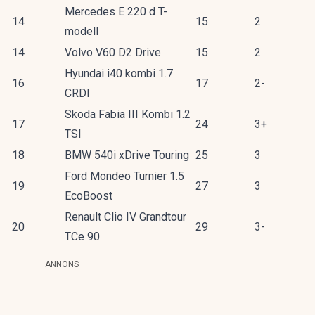
Mercedes E 220 d T-
14
15
2
modell
14
Volvo V60 D2 Drive
15
2
Hyundai i40 kombi 1.7
16
17
2-
CRDI
Skoda Fabia III Kombi 1.2
17
24
3+
TSI
18
BMW 540i xDrive Touring
25
3
Ford Mondeo Turnier 1.5
19
27
3
EcoBoost
Renault Clio IV Grandtour
20
29
3-
TCe 90
ANNONS