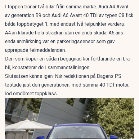
I toppen tronar två bilar från samma märke. Audi A4 Avant
av generation B9 och
A
udi A6 Avant 40 TDI av typen C8 fick
båda toppbetyget 1, med endast två felpunkter vardera.
A4:an klarade hela sträckan utan en enda skada. A6:ans
enda anmärkning var en parkeringssensor som gav
upprepade felmeddelanden.
Den som köper en sådan begagnad kör fortfarande en bra
bil, konstaterar de i sammanställningen.
Slutsatsen känns igen. När redaktionen på Dagens PS
testade just den generationen, med samma 40 TDI-motor,
löd omdömet
toppklass
.