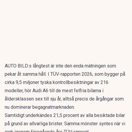
AUTO BILD:s långtest är inte den enda mätningen som
pekar åt samma håll. I
TÜV-rapporten 2026
, som bygger på
cirka 9,5 miljoner tyska kontrollbesiktningar av 216
modeller, hör Audi A6 till de mest felfria bilarna i
åldersklassen sex till sju år, alltså precis de årgångar som
nu dominerar begagnatmarknaden.
Samtidigt underkändes 21,5 procent av alla besiktade bilar
på grund av allvarliga brister. Samma mönster syntes när vi
gick igenom
föregående års TÜV-rapport
.