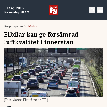
10 aug. 2026
Läsare idag:
58 421
Dagensps.se
Motor
Elbilar kan ge försämrad
luftkvalitet i innerstan
(Foto: Jonas Ekströmer / TT )