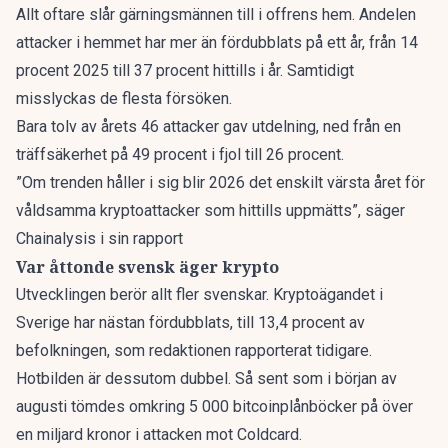
Allt oftare slår gärningsmännen till i offrens hem. Andelen
attacker i hemmet har mer än fördubblats på ett år, från 14
procent 2025 till 37 procent hittills i år. Samtidigt
misslyckas de flesta försöken.
Bara tolv av årets 46 attacker gav utdelning, ned från en
träffsäkerhet på 49 procent i fjol till 26 procent.
”Om trenden håller i sig blir 2026 det enskilt värsta året för
våldsamma kryptoattacker som hittills uppmätts”, säger
Chainalysis i sin rapport
Var åttonde svensk äger krypto
Utvecklingen berör allt fler svenskar. Kryptoägandet i
Sverige har nästan fördubblats, till 13,4 procent av
befolkningen,
som redaktionen rapporterat
tidigare.
Hotbilden är dessutom dubbel. Så sent som i början av
augusti tömdes omkring 5 000 bitcoinplånböcker på
över
en miljard kronor
i attacken mot Coldcard.