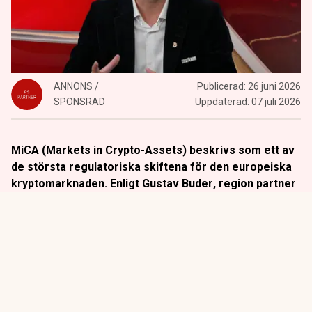
ANNONS /
Publicerad:
26 juni 2026
SPONSRAD
Uppdaterad:
07 juli 2026
MiCA (Markets in Crypto-Assets) beskrivs som ett av
de största regulatoriska skiftena för den europeiska
kryptomarknaden. Enligt
Gustav Buder
, region partner
på Bybit, innebär regelverket att kryptobolag nu får en
tydligare plats inom det etablerade finansiella
systemet.
Titta på
videosidan
för en ren videoupplevelse.
– Vi har nu samma regleringsformat som andra finansiella
aktörer, som värdepappersbolag och betaltjänstbolag. Det