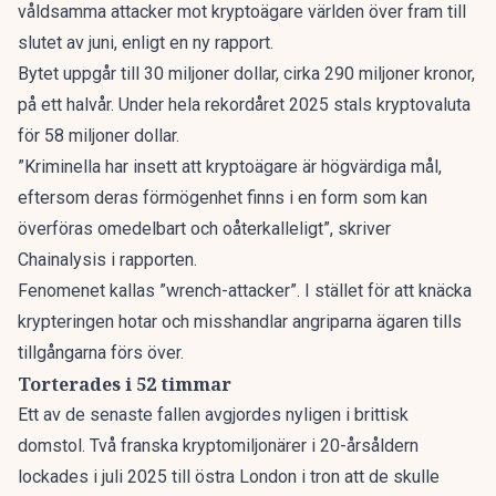
våldsamma attacker mot kryptoägare världen över fram till
slutet av juni, enligt en
ny rapport
.
Bytet uppgår till 30 miljoner dollar, cirka 290 miljoner kronor,
på ett halvår. Under hela rekordåret 2025 stals kryptovaluta
för 58 miljoner dollar.
”Kriminella har insett att kryptoägare är högvärdiga mål,
eftersom deras förmögenhet finns i en form som kan
överföras omedelbart och oåterkalleligt”, skriver
Chainalysis i rapporten.
Fenomenet kallas ”wrench-attacker”. I stället för att knäcka
krypteringen hotar och misshandlar angriparna ägaren tills
tillgångarna förs över.
Torterades i 52 timmar
Ett av de senaste fallen avgjordes nyligen i brittisk
domstol. Två franska kryptomiljonärer i 20-årsåldern
lockades i juli 2025 till östra London i tron att de skulle