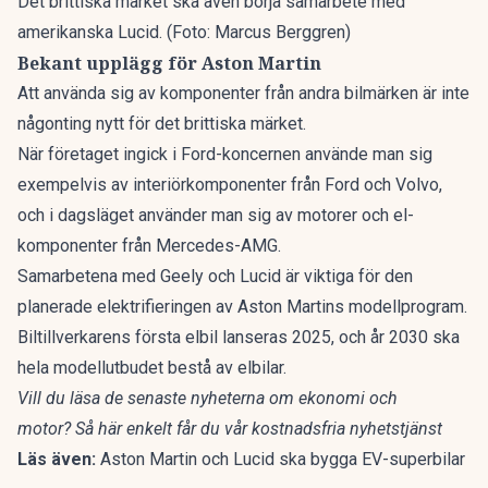
Det brittiska märket ska även börja samarbete med
amerikanska Lucid. (Foto: Marcus Berggren)
Bekant upplägg för Aston Martin
Att använda sig av komponenter från andra bilmärken är inte
någonting nytt för det brittiska märket.
När företaget ingick i Ford-koncernen använde man sig
exempelvis av interiörkomponenter från Ford och Volvo,
och i dagsläget använder man sig av motorer och el-
komponenter från Mercedes-AMG.
Samarbetena med Geely och Lucid är viktiga för den
planerade elektrifieringen av Aston Martins modellprogram.
Biltillverkarens första elbil lanseras 2025, och år 2030 ska
hela modellutbudet bestå av elbilar.
Vill du läsa de senaste nyheterna om ekonomi och
motor?
Så här enkelt får du vår kostnadsfria nyhetstjänst
Läs även:
Aston Martin och Lucid ska bygga EV-superbilar