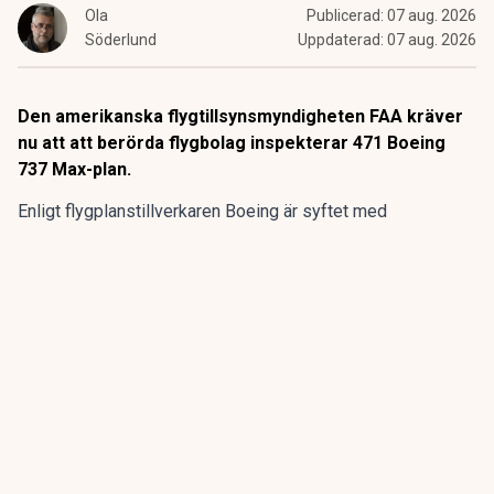
Ola
Publicerad:
07 aug. 2026
Söderlund
Uppdaterad:
07 aug. 2026
Den amerikanska flygtillsynsmyndigheten FAA kräver
nu att att berörda flygbolag inspekterar 471 Boeing
737 Max-plan.
Enligt flygplanstillverkaren
Boeing
är syftet med
kontrollerna att undersöka eventuella sprickor i en
komponent som kan undergräva flygplansmodellernas
strukturella integritet.
ANNONS
Gör pensionen enklare att förstå och hantera