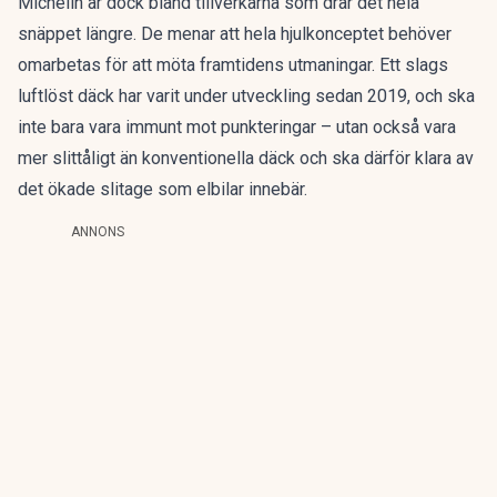
Michelin är dock bland tillverkarna som drar det hela
snäppet längre. De menar att hela hjulkonceptet behöver
omarbetas för att möta framtidens utmaningar.
Ett slags
luftlöst däck
har varit under utveckling sedan 2019, och ska
inte bara vara immunt mot punkteringar – utan också vara
mer slittåligt än konventionella däck och ska därför klara av
det ökade slitage som elbilar innebär.
ANNONS