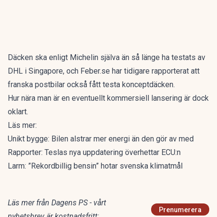
Däcken ska enligt
Michelin
själva än så länge ha testats av
DHL i Singapore, och
Feber.se
har tidigare rapporterat att
franska postbilar också fått testa konceptdäcken.
Hur nära man är en eventuellt kommersiell lansering är dock
oklart.
Läs mer:
Unikt bygge: Bilen alstrar mer energi än den gör av med
Rapporter: Teslas nya uppdatering överhettar ECU:n
Larm: ”Rekordbillig bensin” hotar svenska klimatmål
Läs mer från Dagens PS - vårt
Prenumerera
nyhetsbrev är kostnadsfritt: