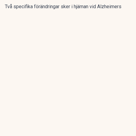
Två specifika förändringar sker i hjärnan vid Alzheimers
sjukdom. Plack bestående av beta-amyloid-proteiner
ansamlas mellan nervcellerna.
Detta verkar få fina trådar inuti nervcellerna att börja bilda
nystan. Dessa nystan består av tau-proteiner, vilket leder
till skador på nervcellerna, näringsbrist och celldöd.
ANNONS