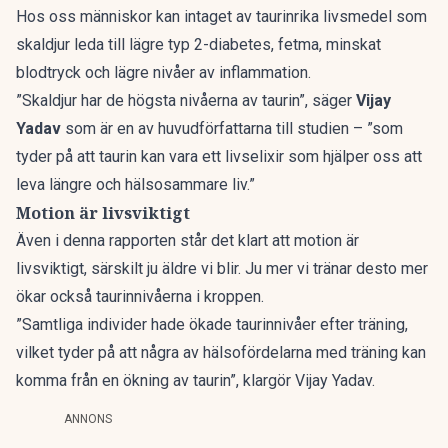
Hos oss människor kan intaget av taurinrika livsmedel som
skaldjur leda till lägre typ 2-diabetes, fetma, minskat
blodtryck och lägre nivåer av inflammation.
”Skaldjur har de högsta nivåerna av taurin”, säger
Vijay
Yadav
som är en av huvudförfattarna till studien – ”som
tyder på att taurin kan vara ett livselixir som hjälper oss att
leva längre och hälsosammare liv.”
Motion är livsviktigt
Även i denna rapporten står det klart att motion är
livsviktigt, särskilt ju äldre vi blir. Ju mer vi tränar desto mer
ökar också taurinnivåerna i kroppen.
”Samtliga individer hade ökade taurinnivåer efter träning,
vilket tyder på att några av hälsofördelarna med träning kan
komma från en ökning av taurin”, klargör Vijay Yadav.
ANNONS