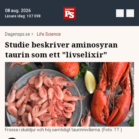
08 aug. 2026
Läsare idag:
107 098
Dagensps.se
Life Science
Studie beskriver aminosyran
taurin som ett "livselixir"
Frossa i skaldjur och höj samtidigt taurinnivåerna. (Foto: TT )