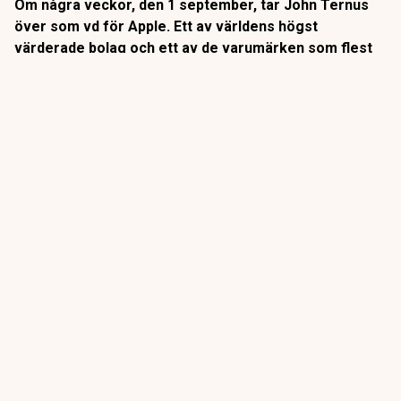
Om några veckor, den 1 september, tar John Ternus
över som vd för Apple. Ett av världens högst
värderade bolag och ett av de varumärken som flest
människor i västvärlden har en daglig relation till. Han
ärver 2,5 miljarder aktiva enheter och en designstudio
som tappat nästan hela sitt ledarskikt.
Den 31 augusti är
Tim Cooks
sista arbetsdag som vd för
Apple. Dagen efter tar hårdvaruchefen
John Ternus
över,
enligt
Apples eget besked
den 20 april. Vi har i tidigare
tidigare artiklar beskrivit honom som
Apples kronprins
.
ANNONS
Gör pensionen enklare att förstå och hantera
ANNONS