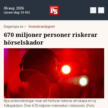
06 aug. 2026
Läsare idag:
53 952
Dagensps.se
Investerardygnet
670 miljoner personer riskerar
hörselskador
Nya undersökningar visar att hörlurar riskerar att skapa en ny
folksjukdom. Över 670 miljoner människor i riskzonen. (Foto: