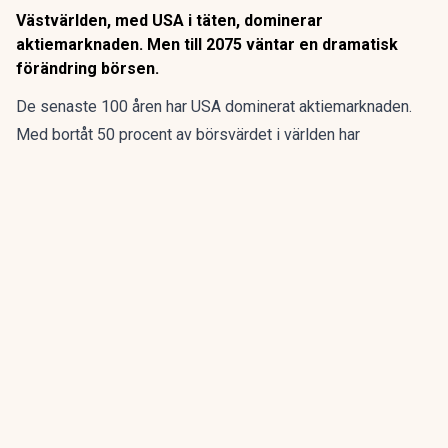
Västvärlden, med USA i täten, dominerar
aktiemarknaden. Men till 2075 väntar en dramatisk
förändring börsen.
De senaste 100 åren har USA dominerat aktiemarknaden.
Med bortåt 50 procent av börsvärdet i världen har
amerikanarna satt trender och riktningen på börsen. Men så
kommer det inte vara i framtiden.
ANNONS
Fem bolag blir en europeisk belysningskoncern.
Emission pågår
ANNONS