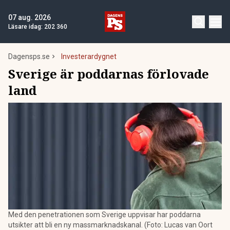
07 aug. 2026
Läsare idag:
202 360
Dagensps.se
Investerardygnet
Sverige är poddarnas förlovade
land
Med den penetrationen som Sverige uppvisar har poddarna
utsikter att bli en ny massmarknadskanal. (Foto: Lucas van Oort