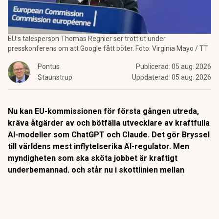
EU:s talesperson Thomas Regnier ser trött ut under
presskonferens om att Google fått böter. Foto: Virginia Mayo / TT
Pontus
Publicerad:
05 aug. 2026
Staunstrup
Uppdaterad:
05 aug. 2026
Nu kan EU-kommissionen för första gången utreda,
kräva åtgärder av och bötfälla utvecklare av kraftfulla
AI-modeller som ChatGPT och Claude. Det gör Bryssel
till världens mest inflytelserika AI-regulator. Men
myndigheten som ska sköta jobbet är kraftigt
underbemannad, och står nu i skottlinjen mellan
Washington och en bransch som utvecklas snabbare
än lagstiftningen hinner med.
Den nya EU-förordningen om AI är världens första