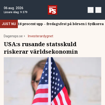
06 aug. 2026
Läsare idag:
9 379
18 procent upp – fredagsfest på börsen i Sydkorea
JUST NU
Dagensps.se
Investerardygnet
USA:s rusande statsskuld
riskerar världsekonomin