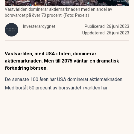
Västvärlden dominerar aktiemarknaden med en andel av
börsvärdet på över 70 procent. (Foto: Pexels)
Investerardygnet
Publicerad:
26 juni 2023
Uppdaterad:
26 juni 2023
Västvärlden, med USA i täten, dominerar
aktiemarknaden. Men till 2075 väntar en dramatisk
förändring börsen.
De senaste 100 åren har USA dominerat aktiemarknaden.
Med bortåt 50 procent av börsvärdet i världen har
amerikanarna satt trender och riktningen på börsen. Men så
kommer det inte vara i framtiden.
ANNONS