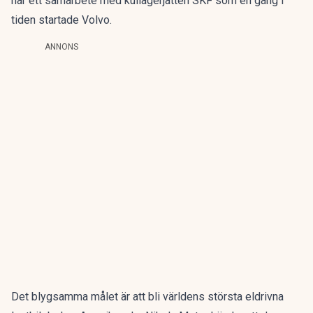
har ett samarbete med kullagerjätten SKF som en gång i
tiden startade Volvo.
ANNONS
Det blygsamma målet är att bli världens största eldrivna