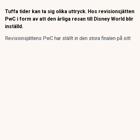
Tuffa tider kan ta sig olika uttryck. Hos revisionsjätten
PwC i form av att den årliga resan till Disney World blir
inställd.
Revisionsjättens PwC har ställt in den stora finalen på sitt
program för sommarpraktikanterna.
Den flerdagarsresa till Disney World i Orlando som avslutat
15 av de 20 senaste årens sommarpraktik är inställd.
ANNONS
Gör pensionen enklare att förstå och hantera
ANNONS