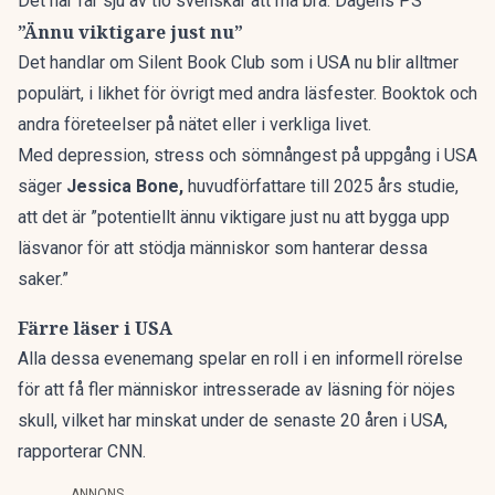
Det här får sju av tio svenskar att må bra. Dagens PS
”Ännu viktigare just nu”
Det handlar om Silent Book Club som i USA nu blir alltmer
populärt, i likhet för övrigt med andra läsfester. Booktok och
andra företeelser på nätet eller i verkliga livet.
Med depression, stress och sömnångest på uppgång i USA
säger
Jessica Bone,
huvudförfattare till 2025 års studie,
att det är ”potentiellt ännu viktigare just nu att bygga upp
läsvanor för att stödja människor som hanterar dessa
saker.”
Färre läser i USA
Alla dessa evenemang spelar en roll i en informell rörelse
för att få fler människor intresserade av läsning för nöjes
skull, vilket har minskat under de senaste 20 åren i USA,
rapporterar
CNN
.
ANNONS