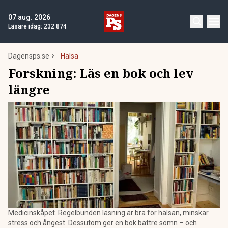
07 aug. 2026
Läsare idag:
232 874
Dagensps.se
Hälsa
Forskning: Läs en bok och lev
längre
Medicinskåpet. Regelbunden läsning är bra för hälsan, minskar
stress och ångest. Dessutom ger en bok bättre sömn – och