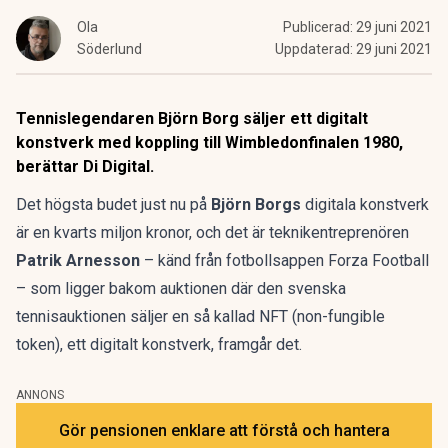
Ola
Publicerad:
29 juni 2021
Söderlund
Uppdaterad:
29 juni 2021
Tennislegendaren Björn Borg säljer ett digitalt
konstverk med koppling till Wimbledonfinalen 1980,
berättar Di Digital.
Det högsta budet just nu på
Björn Borgs
digitala konstverk
är en kvarts miljon kronor, och det är teknikentreprenören
Patrik Arnesson
– känd från fotbollsappen Forza Football
– som ligger bakom auktionen där den svenska
tennisauktionen säljer en så kallad NFT (non-fungible
token), ett digitalt konstverk, framgår det.
ANNONS
Gör pensionen enklare att förstå och hantera