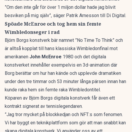
”Om den inte går för över 1 miljon dollar hade jag blivit
besviken på mig själv”, säger Patrik Arnesson till
Di Digital
.
Spöade McEnroe och tog hem sin femte
Wimbledonseger i rad
Björn Borgs konstverk bär namnet ”No Time To Think” och
är alltså kopplat till hans klassiska Wimbledonfinal mot
amerikanen
John McEnroe
1980 och det digitala
konstverket innehåller exempelvis en 3d-animation där
Borg berättar om hur han kände och upplevde dramatiken
under den tre timmar och 53 minuter långa pärsen innan han
kunde raka hem sin femte raka Wimbledontitel.
Köparen av Björn Borgs digitala konstverk får även ett
kontrakt signerat av tennislegendaren.
”Jag tror mycket på blockkedjan och NFT:s som fenomen.
Vi har byggt en teknikplattform som gör att man snabbt kan
skapa digitala konstverk. Vi använder oss av ett