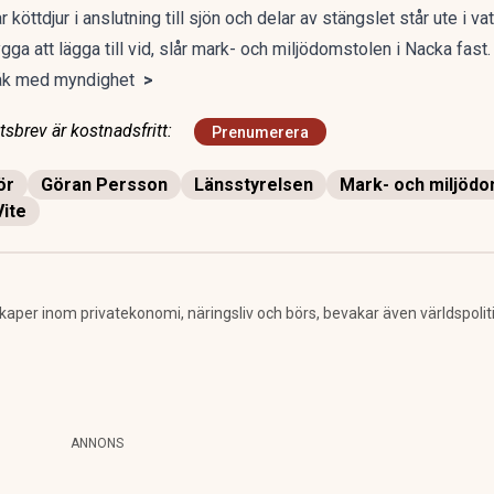
öttdjur i anslutning till sjön och delar av stängslet står ute i vat
a att lägga till vid, slår mark- och miljödomstolen i Nacka fast.
råk med myndighet
>
sbrev är kostnadsfritt:
Prenumerera
ör
Göran Persson
Länsstyrelsen
Mark- och miljöd
Vite
per inom privatekonomi, näringsliv och börs, bevakar även världspolitik. 
ANNONS