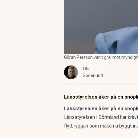
Göran Persson vann gräl mot myndighe
Ola
Söderlund
Länsstyrelsen åker på en snöpli
Länsstyrelsen åker på en snöpli
Länsstyrelsen i Sörmland har krävt
flytbryggan som makarna byggt ino