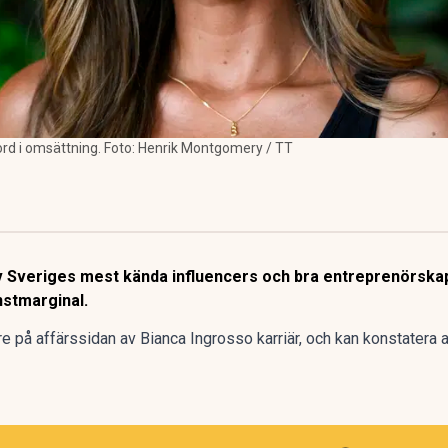
kord i omsättning. Foto: Henrik Montgomery / TT
v Sveriges mest kända influencers och bra entreprenörskap
nstmarginal.
re på affärssidan av Bianca Ingrosso karriär, och kan konstatera a