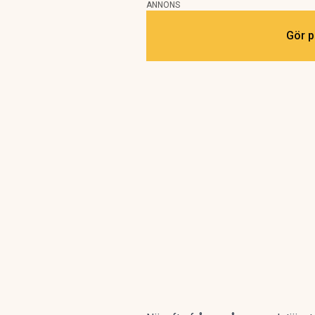
ANNONS
Gör p