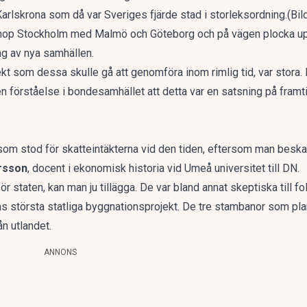
Karlskrona som då var Sveriges fjärde stad i storleksordning.(Bi
ihop Stockholm med Malmö och Göteborg och på vägen plocka upp
ring av nya samhällen.
kt som dessa skulle gå att genomföra inom rimlig tid, var stora.
n förståelse i bondesamhället att detta var en satsning på framt
 som stod för skatteintäkterna vid den tiden, eftersom man beska
rsson
, docent i ekonomisk historia vid Umeå universitet
till DN
.
r staten, kan man ju tillägga. De var bland annat skeptiska till 
s största statliga byggnationsprojekt. De tre stambanor som pl
n utlandet.
ANNONS