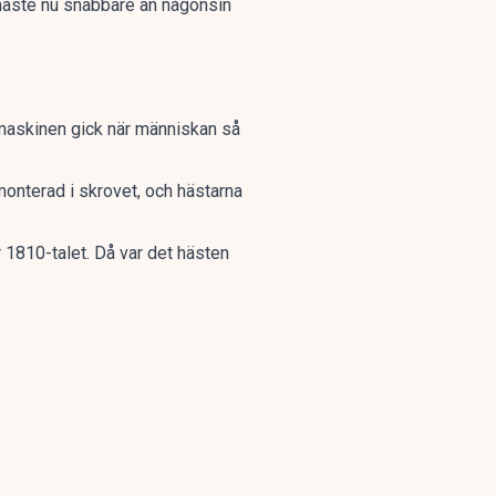
 måste nu snabbare än någonsin
Ångmaskinen gick när människan så
nterad i skrovet, och hästarna
 1810-talet. Då var det hästen