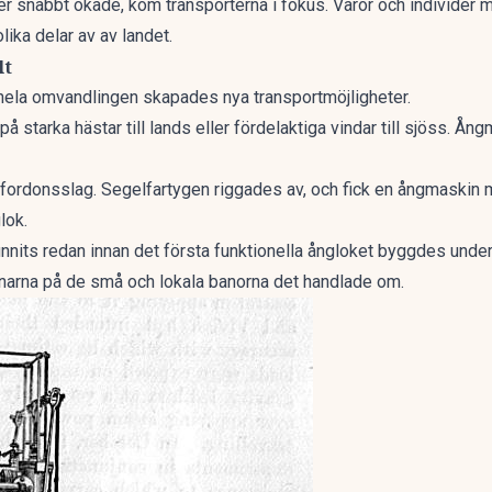
ter snabbt ökade, kom transporterna i fokus. Varor och individer
olika delar av av landet.
lt
la omvandlingen skapades nya transportmöjligheter.
 på starka hästar till lands eller fördelaktiga vindar till sjöss. 
rdonsslag. Segelfartygen riggades av, och fick en ångmaskin mo
lok.
nits redan innan det första funktionella ångloket byggdes under
narna på de små och lokala banorna det handlade om.