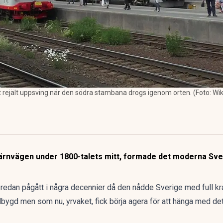
tt rejält uppsving när den södra stambana drogs igenom orten. (Foto: W
ärnvägen under 1800-talets mitt, formade det moderna Sver
 redan pågått i några decennier då den nådde Sverige med full kra
dbygd men som nu, yrvaket, fick börja agera för att hänga med d