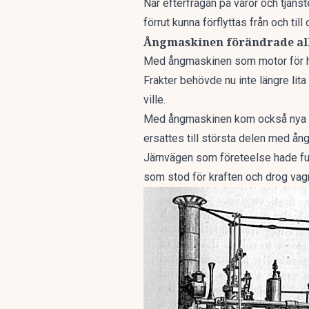
När efterfrågan på varor och tjäns
förrut kunna förflyttas från och till 
Ångmaskinen förändrade al
Med ångmaskinen som motor för he
Frakter behövde nu inte längre lita
ville.
Med ångmaskinen kom också nya fo
ersattes till största delen med ång
Järnvägen som företeelse hade fun
som stod för kraften och drog vag