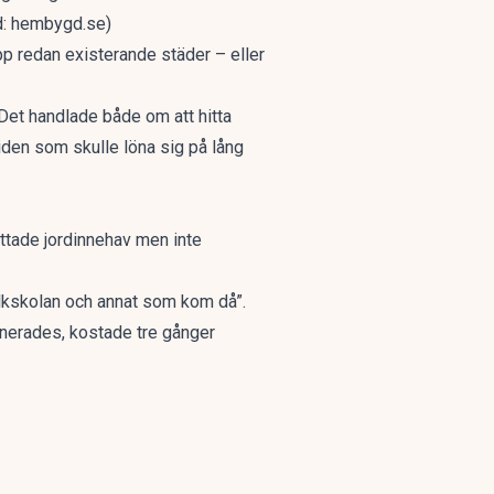
ld: hembygd.se)
 redan existerande städer – eller
 Det handlade både om att hitta
iden som skulle löna sig på lång
ttade jordinnehav men inte
folkskolan och annat som kom då”.
anerades, kostade tre gånger