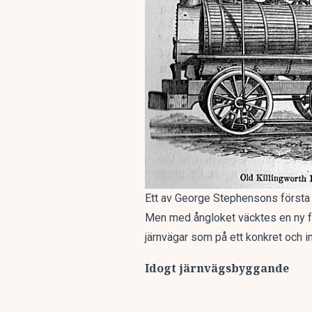
Ett av George Stephensons första
Men med ångloket väcktes en ny fr
järnvägar som på ett konkret och in
Idogt järnvägsbyggande