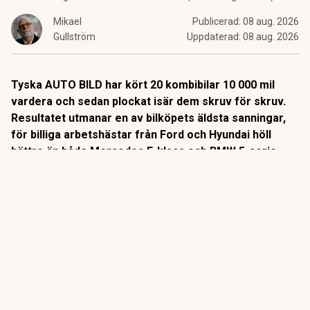
Mikael
Publicerad:
08 aug. 2026
Gullström
Uppdaterad:
08 aug. 2026
Tyska AUTO BILD har kört 20 kombibilar 10 000 mil
vardera och sedan plockat isär dem skruv för skruv.
Resultatet utmanar en av bilköpets äldsta sanningar,
för billiga arbetshästar från Ford och Hyundai höll
bättre än både Mercedes E-klass och BMW 5-serie.
Det är ett av bilvärldens mest kompromisslösa tester.
Sedan 2014 kör tyska AUTO BILD sina långtestbilar exakt
10 000 mil i vanlig trafik. Varje fel och varje driftstopp
protokollförs.
ANNONS