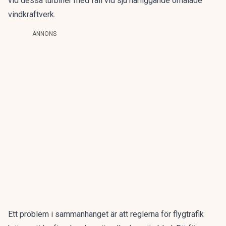
vid dessa turbiner med fall vid sju närliggande omålade
vindkraftverk.
ANNONS
Ett problem i sammanhanget är att reglerna för flygtrafik