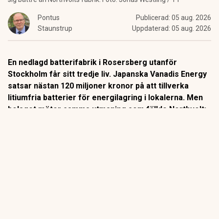
Pontus
Publicerad:
05 aug. 2026
Staunstrup
Uppdaterad:
05 aug. 2026
En nedlagd batterifabrik i Rosersberg utanför
Stockholm får sitt tredje liv. Japanska Vanadis Energy
satsar nästan 120 miljoner kronor på att tillverka
litiumfria batterier för energilagring i lokalerna. Men
bolaget möter samma utmaning som fällde Northvolt:
att konkurrera mot Kinas billiga litiumbatterier.
Litiumjonbatterier, den teknik som dominerar dagens
marknad, lagrar energi genom att litiumjoner rör sig mellan
batteriets två elektroder när batteriet laddas och laddas ur.
ANNONS