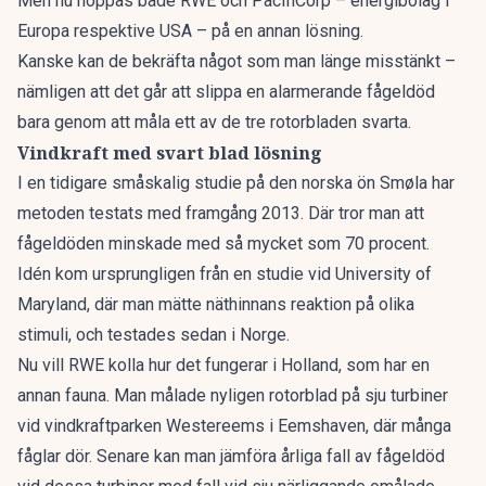
Men nu hoppas både RWE och PacifiCorp – energibolag i
Europa respektive USA – på en annan lösning.
Kanske kan de bekräfta något som man länge misstänkt –
nämligen att det går att slippa en alarmerande fågeldöd
bara genom att måla ett av de tre rotorbladen svarta.
Vindkraft med svart blad lösning
I en tidigare småskalig studie på den norska ön Smøla har
metoden testats med framgång 2013. Där tror man att
fågeldöden minskade med så mycket som 70 procent.
Idén kom ursprungligen från en studie vid University of
Maryland, där man mätte näthinnans reaktion på olika
stimuli, och testades sedan i Norge.
Nu vill RWE kolla hur det fungerar i Holland, som har en
annan fauna. Man målade nyligen rotorblad på sju turbiner
vid vindkraftparken Westereems i Eemshaven, där många
fåglar dör. Senare kan man jämföra årliga fall av fågeldöd