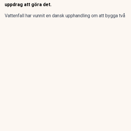
uppdrag att göra det.
Vattenfall har vunnit en dansk upphandling om att bygga två
havsbaserade vindkraftsparker i Nordsjön och Kattegatt.
Projekten får möjlighet till statligt stöd och väntas från
2032 producera el motsvarande årsförbrukningen för
omkring 1,8 miljoner hushåll.
ANNONS