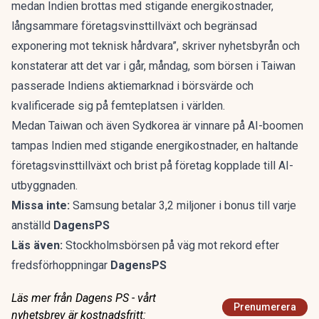
medan Indien brottas med stigande energikostnader,
långsammare företagsvinsttillväxt och begränsad
exponering mot teknisk hårdvara”, skriver nyhetsbyrån och
konstaterar att det var i går, måndag, som börsen i Taiwan
passerade Indiens aktiemarknad i börsvärde och
kvalificerade sig på femteplatsen i världen.
Medan Taiwan och även Sydkorea är vinnare på AI-boomen
tampas Indien med stigande energikostnader, en haltande
företagsvinsttillväxt och brist på företag kopplade till AI-
utbyggnaden.
Missa inte:
Samsung betalar 3,2 miljoner i bonus till varje
anställd
DagensPS
Läs även:
Stockholmsbörsen på väg mot rekord efter
fredsförhoppningar
DagensPS
Läs mer från Dagens PS - vårt
Prenumerera
nyhetsbrev är kostnadsfritt: