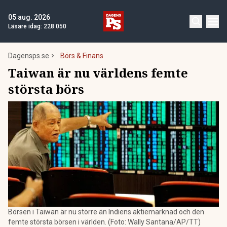
05 aug. 2026
Läsare idag:
228 050
Dagensps.se
Börs & Finans
Taiwan är nu världens femte
största börs
Börsen i Taiwan är nu större än Indiens aktiemarknad och den
femte största börsen i världen. (Foto: Wally Santana/AP/TT)