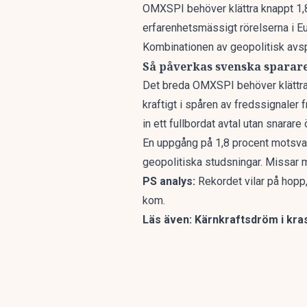
OMXSPI behöver klättra knappt 1,8
erfarenhetsmässigt rörelserna i E
Kombinationen av geopolitisk avsp
Så påverkas svenska sparar
Det breda OMXSPI behöver klättra k
kraftigt i spåren av fredssignaler
f
in ett fullbordat avtal utan snarare
En uppgång på 1,8 procent motsvar
geopolitiska studsningar
. Missar 
PS analys:
Rekordet vilar på hopp,
kom.
Läs även:
Kärnkraftsdröm i kra