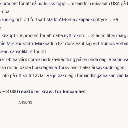
 procent för att nå historisk topp. Om handeln minskar i USA på 
uropa.
änning och ett fortsatt starkt AI-tema skapar köptryck. USA
e
nappt 1,8 procent för att sätta nytt rekord. Det är en liten marg
rån Mellanöstern. Marknaden har dock vant sig vid Trumps verbala
 ökad sannolikhet för ett.
ar ett halvårs normal indexavkastning på en enda dag.
Realtid va
man de tio bästa börsdagarna, försvinner halva årsavkastningen.
 inte på ett slutet avtal. Varje bakslag i förhandlingarna kan vän
s – 3 000 reaktorer krävs för lönsamhet
ANNONS