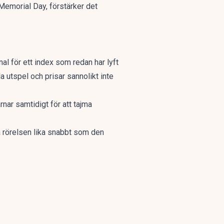
Memorial Day, förstärker det
inal för ett index som
redan har lyft
 utspel och prisar sannolikt inte
rnar samtidigt för att tajma
da rörelsen lika snabbt som den