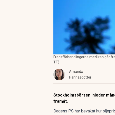
Fredsförhandlingarna med Iran går fr
TT)
Amanda
Hannasdotter
Stockholmsbörsen inleder månda
framåt.
Dagens PS har bevakat hur
oljepri