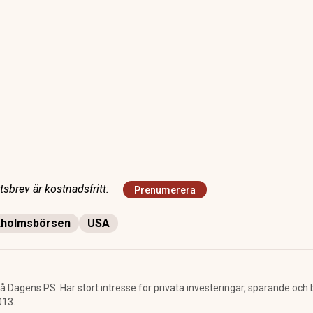
sbrev är kostnadsfritt:
Prenumerera
kholmsbörsen
USA
å Dagens PS. Har stort intresse för privata investeringar, sparande och
013.