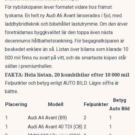
För nybilsköparen lever formatet vidare hos främst
tyskarna. En
helt ny Audi A6 Avant
lanserades i fjol, med
laddhybridteknik och bibehållet lastutrymme. Om den ärver
företrädarnas byggkvalitet lär den toppa även nästa
decenniums hållbarhetsrankning. För begagnatköparen är
beskedet enklare än så. Listan över bilarna som klarade 10
000 mil finns nu svart på vitt, och de smartaste köpen står
sällan i premiumhallen.
FAKTA: Hela listan, 20 kombibilar efter 10 000 mil
Felpunkter och betyg enligt AUTO BILD. Lägre siffra är
bättre.
Betyg
Placering
Modell
Felpunkter
Auto Bild
1
Audi A4 Avant (B9)
2
1
1
Audi A6 Avant 40 TDI (C8)
2
1