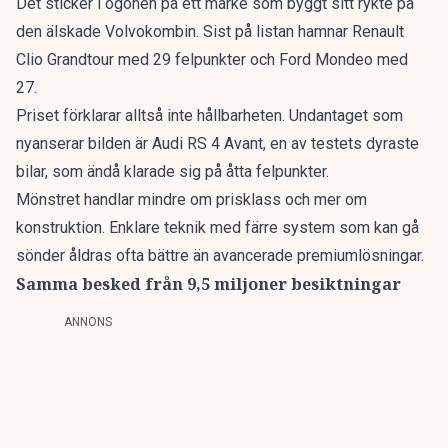
Det sticker i ögonen på ett märke som byggt sitt rykte på
den älskade Volvokombin
. Sist på listan hamnar Renault
Clio Grandtour med 29 felpunkter och Ford Mondeo med
27.
Priset förklarar alltså inte hållbarheten. Undantaget som
nyanserar bilden är Audi RS 4 Avant, en av testets dyraste
bilar, som ändå klarade sig på åtta felpunkter.
Mönstret handlar mindre om prisklass och mer om
konstruktion. Enklare teknik med färre system som kan gå
sönder åldras ofta bättre än avancerade premiumlösningar.
Samma besked från 9,5 miljoner besiktningar
ANNONS