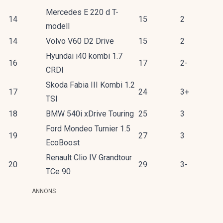
Mercedes E 220 d T-
14
15
2
modell
14
Volvo V60 D2 Drive
15
2
Hyundai i40 kombi 1.7
16
17
2-
CRDI
Skoda Fabia III Kombi 1.2
17
24
3+
TSI
18
BMW 540i xDrive Touring
25
3
Ford Mondeo Turnier 1.5
19
27
3
EcoBoost
Renault Clio IV Grandtour
20
29
3-
TCe 90
ANNONS