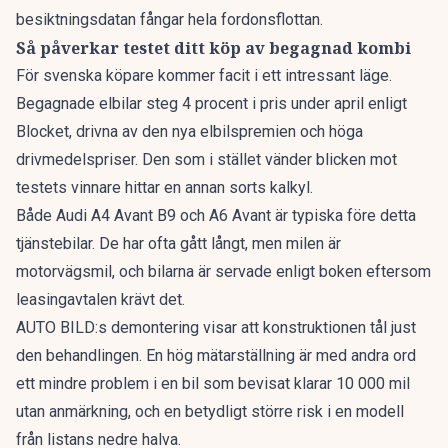
besiktningsdatan fångar hela fordonsflottan.
Så påverkar testet ditt köp av begagnad kombi
För svenska köpare kommer facit i ett intressant läge.
Begagnade elbilar
steg 4 procent
i pris under april enligt
Blocket, drivna av den nya elbilspremien och höga
drivmedelspriser. Den som i stället vänder blicken mot
testets vinnare hittar en annan sorts kalkyl.
Både Audi A4 Avant B9 och A6 Avant är typiska före detta
tjänstebilar. De har ofta gått långt, men milen är
motorvägsmil, och bilarna är servade enligt boken eftersom
leasingavtalen krävt det.
AUTO BILD:s demontering visar att konstruktionen tål just
den behandlingen. En hög mätarställning är med andra ord
ett mindre problem i en bil som bevisat klarar 10 000 mil
utan anmärkning, och en betydligt större risk i en modell
från listans nedre halva.