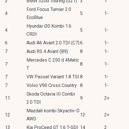
3
BMW 320d Touring (G21)
3
1
Ford Focus Turnier 2.0
4
5
1-
EcoBlue
Hyundai i30 Kombi 1.6
4
5
1-
CRDI
6
Audi A6 Avant 2.0 TDI (C7)
6
1-
7
Audi RS 4 Avant (B9)
8
1-
Mercedes C 250 d 4Matic
7
8
1-
T
7
VW Passat Variant 1.8 TSI
8
1-
7
Volvo V90 Cross Country
8
1-
Skoda Octavia III Combi
11
9
2+
2.0 TDI
Mazda6 kombi Skyactiv-D
12
12
2+
AWD
13
Kia ProCeed GT 1.6 T-GDI
14
2