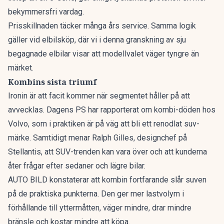
bekymmersfri vardag.
Prisskillnaden täcker många års service. Samma logik
gäller vid elbilsköp, där vi i denna granskning av
sju
begagnade elbilar
visar att modellvalet väger tyngre än
märket.
Kombins sista triumf
Ironin är att facit kommer när segmentet håller på att
avvecklas. Dagens PS har rapporterat om
kombi-döden hos
Volvo
, som i praktiken är på väg att bli ett renodlat suv-
märke. Samtidigt menar Ralph Gilles, designchef på
Stellantis, att
SUV-trenden kan vara över
och att kunderna
åter frågar efter sedaner och lägre bilar.
AUTO BILD konstaterar att kombin fortfarande slår suven
på de praktiska punkterna. Den ger mer lastvolym i
förhållande till yttermåtten, väger mindre, drar mindre
bränsle och kostar mindre att köpa.