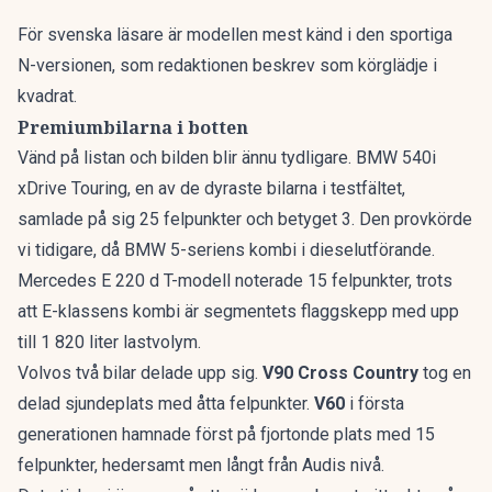
För svenska läsare är modellen mest känd i den sportiga
N-versionen, som redaktionen beskrev som
körglädje i
kvadrat
.
Premiumbilarna i botten
Vänd på listan och bilden blir ännu tydligare. BMW 540i
xDrive Touring, en av de dyraste bilarna i testfältet,
samlade på sig 25 felpunkter och betyget 3. Den provkörde
vi tidigare, då
BMW 5-seriens kombi
i dieselutförande.
Mercedes E 220 d T-modell noterade 15 felpunkter, trots
att
E-klassens kombi
är segmentets flaggskepp med upp
till 1 820 liter lastvolym.
Volvos två bilar delade upp sig.
V90 Cross Country
tog en
delad sjundeplats med åtta felpunkter.
V60
i första
generationen hamnade först på fjortonde plats med 15
felpunkter, hedersamt men långt från Audis nivå.