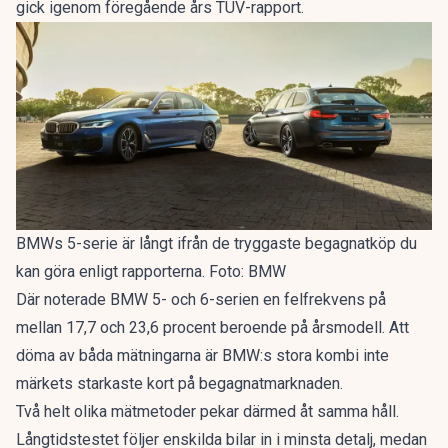
gick igenom
föregående års TÜV-rapport
.
BMWs 5-serie är långt ifrån de tryggaste begagnatköp du
kan göra enligt rapporterna. Foto: BMW
Där noterade BMW 5- och 6-serien en felfrekvens på
mellan 17,7 och 23,6 procent beroende på årsmodell. Att
döma av båda mätningarna är BMW:s stora kombi inte
märkets starkaste kort på begagnatmarknaden.
Två helt olika mätmetoder pekar därmed åt samma håll.
Långtidstestet följer enskilda bilar in i minsta detalj, medan