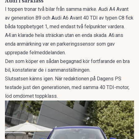
Audi i särklass
I toppen tronar två bilar från samma märke. Audi A4 Avant
av generation B9 och
A
udi A6 Avant 40 TDI av typen C8 fick
båda toppbetyget 1, med endast två felpunkter vardera.
A4:an klarade hela sträckan utan en enda skada. A6:ans
enda anmärkning var en parkeringssensor som gav
upprepade felmeddelanden.
Den som köper en sådan begagnad kör fortfarande en bra
bil, konstaterar de i sammanställningen.
Slutsatsen känns igen. När redaktionen på Dagens PS
testade just den generationen, med samma 40 TDI-motor,
löd omdömet
toppklass
.