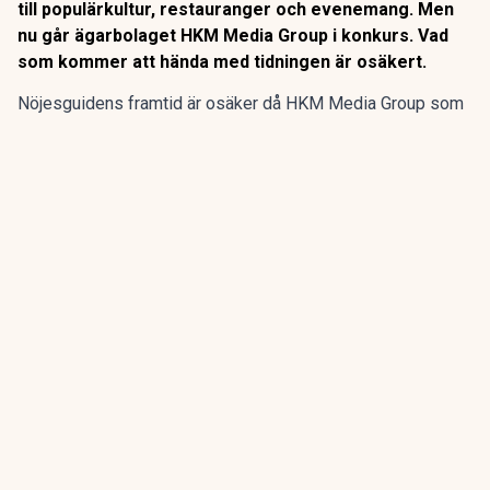
till populärkultur, restauranger och evenemang. Men
nu går ägarbolaget HKM Media Group i konkurs. Vad
som kommer att hända med tidningen är osäkert.
Nöjesguidens framtid är osäker då HKM Media Group som
äger gratistidningen går i konkurs, enligt SVT
Kulturnyheterna.
Nöjesguiden startade 1982 och har genom åren guidat till
populärkultur, restauranger och evenemang. Men nu går
ägarbolaget HKM Media Group i konkurs. Vad som kommer
att hända med tidningen är osäkert.
ANNONS
Gör pensionen enklare att förstå och hantera
ANNONS