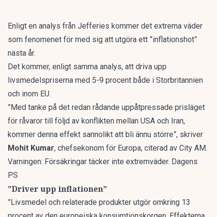
Enligt en analys från Jefferies kommer det extrema väder
som fenomenet för med sig att utgöra ett ”inflationshot”
nästa år.
Det kommer, enligt samma analys, att driva upp
livsmedelspriserna med 5-9 procent både i Storbritannien
och inom EU.
”Med tanke på det redan rådande uppåtpressade prisläget
för råvaror till följd av konflikten mellan USA och Iran,
kommer denna effekt sannolikt att bli ännu större”, skriver
Mohit Kumar
, chefsekonom för Europa, citerad av
City AM
.
Varningen: Försäkringar täcker inte extremväder. Dagens
PS
”Driver upp inflationen”
”Livsmedel och relaterade produkter utgör omkring 13
procent av den europeiska konsumtionskorgen. Effekterna