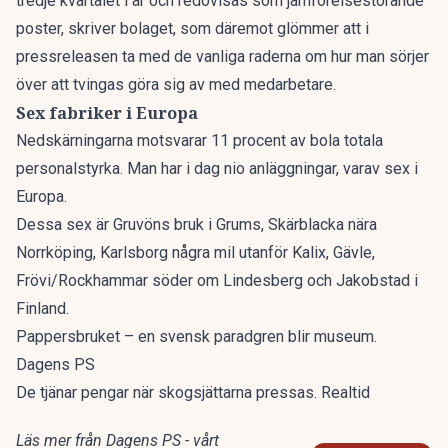
tredje kvartalet i år och redovisas som jämförelsestörande
poster, skriver bolaget, som däremot glömmer att i
pressreleasen ta med de vanliga raderna om hur man sörjer
över att tvingas göra sig av med medarbetare.
Sex fabriker i Europa
Nedskärningarna motsvarar 11 procent av bola totala
personalstyrka. Man har i dag nio anläggningar, varav sex i
Europa.
Dessa sex är Gruvöns bruk i Grums, Skärblacka nära
Norrköping, Karlsborg några mil utanför Kalix, Gävle,
Frövi/Rockhammar söder om Lindesberg och Jakobstad i
Finland.
Pappersbruket – en svensk paradgren blir museum.
Dagens PS
De tjänar pengar när skogsjättarna pressas. Realtid
Läs mer från Dagens PS - vårt