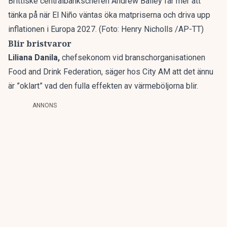
Brittiske centralbankschefen Andrew Bailey får mer att
tänka på när El Niño väntas öka matpriserna och driva upp
inflationen i Europa 2027. (Foto: Henry Nicholls /AP-TT)
Blir bristvaror
Liliana Danila,
chefsekonom vid branschorganisationen
Food and Drink Federation, säger hos City AM att det ännu
är ”oklart” vad den fulla effekten av värmeböljorna blir.
ANNONS