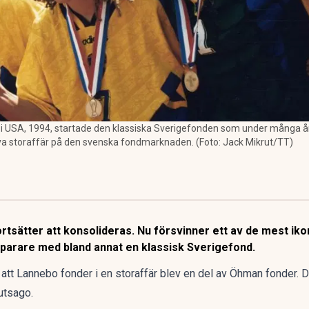
USA, 1994, startade den klassiska Sverigefonden som under många år v
nya storaffär på den svenska fondmarknaden. (Foto: Jack Mikrut/TT)
sätter att konsolideras. Nu försvinner ett av de mest iko
parare med bland annat en klassisk Sverigefond.
 att
Lannebo fonder i en storaffär blev en del av Öhman fonder.
Dä
utsago.