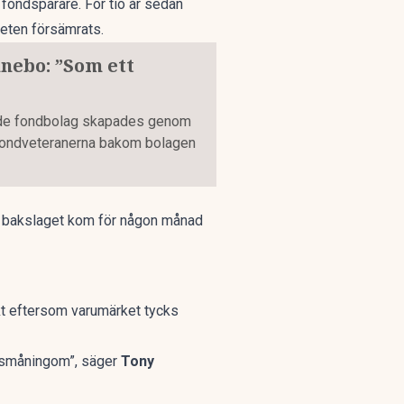
fondsparare. För tio år sedan
teten försämrats.
nebo: ”Som ett
ående fondbolag skapades genom
 fondveteranerna bakom bolagen
 bakslaget
kom för någon månad
nkt eftersom varumärket tycks
å småningom”, säger
Tony