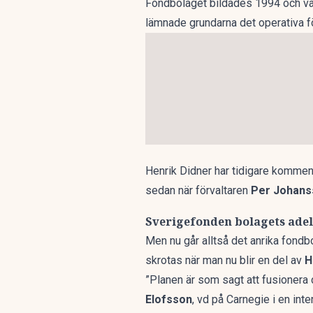
Fondbolaget bildades 1994 och var
lämnade grundarna det operativa f
Henrik Didner har tidigare
kommente
sedan när förvaltaren
Per Johans
Sverigefonden bolagets ade
Men nu går alltså det anrika fondb
skrotas när man nu blir en del av
H
”Planen är som sagt att fusionera
Elofsson
, vd på Carnegie i en
inte