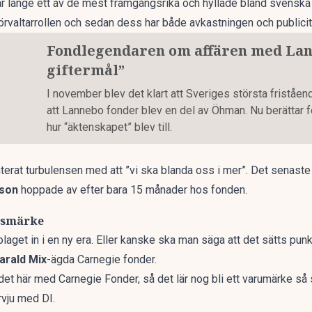
 länge ett av de mest framgångsrika och hyllade bland svenska 
örvaltarrollen och sedan dess har både avkastningen och publici
Fondlegendaren om affären med Lan
giftermål”
I november blev det klart att Sveriges största frist
att Lannebo fonder blev en del av Öhman. Nu berättar
hur “äktenskapet” blev till.
rat turbulensen med att ”vi ska blanda oss i mer”.
Det
senaste
son
hoppade av efter bara 15 månader hos fonden.
lsmärke
olaget in i en ny era. Eller kanske ska man säga att det sätts pu
arald Mix
-ägda
Carnegie fonder.
 det här med Carnegie Fonder, så det lär nog bli ett varumärke s
rvju med DI.