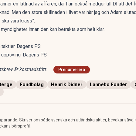
nner en lättnad av affären, där han också medger till DI att det 
knad. Men den stora skillnaden i livet var när jag och Adam sluta
 ska vara krass”.
myndigheter innan den kan betrakta som helt klar.
ritaktier. Dagens PS
s uppsving. Dagens PS
sbrev är kostnadsfritt:
Prenumerera
Gerge
Fondbolag
Henrik Didner
Lannebo Fonder
sparande. Skriver om både svenska och utländska aktier, bevakar såväl
ckans börsprofil.