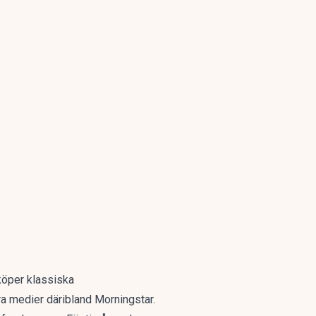
köper klassiska
ra medier däribland Morningstar.