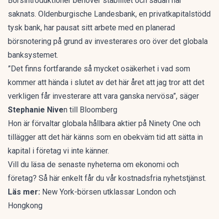
Börsintroduktioner behöver stabilitet och sådan har
saknats. Oldenburgische Landesbank, en privatkapitalstödd
tysk bank, har pausat sitt arbete med en planerad
börsnotering på grund av investerares oro över det globala
banksystemet.
”Det finns fortfarande så mycket osäkerhet i vad som
kommer att hända i slutet av det här året att jag tror att det
verkligen får investerare att vara ganska nervösa”, säger
Stephanie Nive
n till Bloomberg
Hon är förvaltar globala hållbara aktier på Ninety One och
tillägger att
det här känns som en obekväm tid att sätta in
kapital i företag vi inte känner.
Vill du läsa de senaste nyheterna om ekonomi och
företag?
Så här enkelt får du vår kostnadsfria nyhetstjänst
.
Läs mer:
New York-börsen utklassar London och
Hongkong