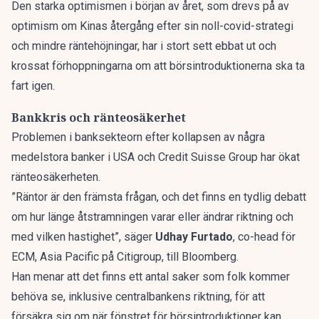
Den starka optimismen i början av året, som drevs på av
optimism om Kinas återgång efter sin noll-covid-strategi
och mindre räntehöjningar, har i stort sett ebbat ut och
krossat förhoppningarna om att börsintroduktionerna ska ta
fart igen.
Bankkris och ränteosäkerhet
Problemen i banksekteorn efter kollapsen av några
medelstora banker i USA och Credit Suisse Group har ökat
ränteosäkerheten.
”Räntor är den främsta frågan, och det finns en tydlig debatt
om hur länge åtstramningen varar eller ändrar riktning och
med vilken hastighet”, säger
Udhay Furtado
, co-head för
ECM, Asia Pacific på Citigroup, till Bloomberg.
Han menar att det finns ett antal saker som folk kommer
behöva se, inklusive centralbankens riktning, för att
försäkra sig om när fönstret för börsintroduktioner kan