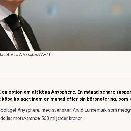
: Godofredo A Vásquez/AP/TT
e X en option om att köpa Anysphere. En månad senare rapp
tt köpa bolaget inom en månad efter sin börsnotering, som 
-bolaget Anysphere, med svensken Arvid Lunnemark som medgru
dollar, motsvarande 563 miljarder kronor.