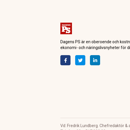
Dagensps.se
Börs & Finans
Plantagen stäng