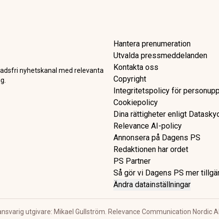
er elva svenska butiker: Här 