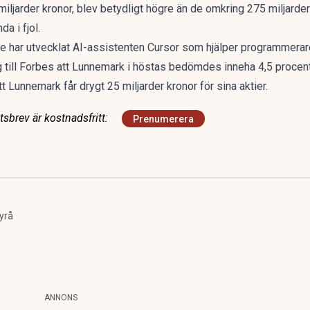
iljarder kronor, blev betydligt högre än de omkring 275 miljard
da i fjol.
 har utvecklat AI-assistenten Cursor som hjälper programmera
 till Forbes att Lunnemark i höstas bedömdes inneha 4,5 procent
 Lunnemark får drygt 25 miljarder kronor för sina aktier.
sbrev är kostnadsfritt:
Prenumerera
yrå
ANNONS