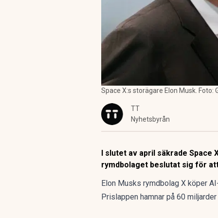
Space X:s storägare Elon Musk. Foto
TT
Nyhetsbyrån
I slutet av april säkrade Spac
rymdbolaget beslutat sig för a
Elon Musks rymdbolag X köper AI
Prislappen hamnar på 60 miljarder 