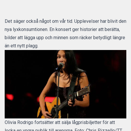
Det säger också något om vår tid. Upplevelser har blivit den
nya lyxkonsumtionen. En konsert ger historier att berätta,
bilder att lägga upp och minnen som räcker betydligt längre
än ett nytt plagg.
Olivia Rodrigo fortsätter att sälja lågprisbiljetter för att
locka en yngre publik till arenorna. Foto: Chris Pizzello/TT