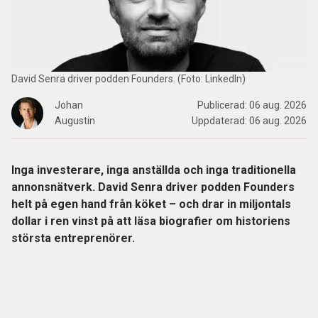
David Senra driver podden Founders. (Foto: LinkedIn)
Johan
Publicerad:
06 aug. 2026
Augustin
Uppdaterad:
06 aug. 2026
Inga investerare, inga anställda och inga traditionella
annonsnätverk. David Senra driver podden Founders
helt på egen hand från köket – och drar in miljontals
dollar i ren vinst på att läsa biografier om historiens
största entreprenörer.
Dagens PS beskriver världen av poddar – allt från
succépoddaren
Sigge Eklund
– till det faktum att
AI
kommer göra ett allt större intåg i poddarna.