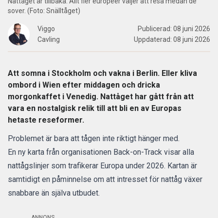
Nattåget är tillbaka. Allt fler européer väljer att resa medan de
sover. (Foto: Snälltåget)
Viggo
Publicerad:
08 juni 2026
Cavling
Uppdaterad:
08 juni 2026
Att somna i Stockholm och vakna i Berlin. Eller kliva
ombord i Wien efter middagen och dricka
morgonkaffet i Venedig. Nattåget har gått från att
vara en nostalgisk relik till att bli en av Europas
hetaste reseformer.
Problemet är bara att
tågen
inte riktigt hänger med.
En ny karta från organisationen
Back-on-Track
visar alla
nattågslinjer som trafikerar Europa under 2026. Kartan är
samtidigt en påminnelse om att intresset för nattåg växer
snabbare än själva utbudet.
ANNONS