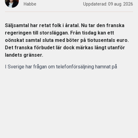
Habbe
Uppdaterad:
09 aug. 2026
Säljsamtal har retat folk i åratal. Nu tar den franska
regeringen till storsläggan. Från tisdag kan ett
oönskat samtal sluta med böter på tiotusentals euro.
Det franska förbudet lär dock märkas långt utanför
landets gränser.
I Sverige har frågan om telefonförsäljning hamnat på
regeringens bord.
Redan 2025 fick Konsumentverket i
uppdrag
att se över skärpta regler och möjliga förbud inom
flera områden.
ANNONS
Gör pensionen enklare att förstå och hantera