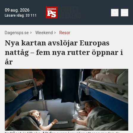
09 aug. 2026
Läsare idag:
33 111
Dagensps.se
Weekend
Resor
Nya kartan avslöjar Europas
nattåg – fem nya rutter öppnar i
år