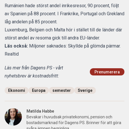
Rumänien hade störst andel inrikesresor, 90 procent, följt
av Spanien på 88 procent. I Frankrike, Portugal och Grekland
låg andelen på 85 procent.
Luxemburg, Belgien och Malta hör i stället till de länder där
störst andel av resorna gick till andra EU-länder.
Läs också:
Miljoner saknades: Skyllde på glömda pärmar.
Realtid
Läs mer från Dagens PS - vårt
Prenumerera
nyhetsbrev är kostnadsfritt:
Ekonomi
Europa
semester
Sverige
Matilda Habbe
Bevakar i huvudsak privatekonomi, pension och
bostadsmarknad för Dagens PS. Brinner för att göra
svåra ämnen begripliga.