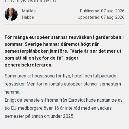
siffror (Foto: Adam Ihse/TT)
Matilda
Publicerad:
07 aug. 2026
Habbe
Uppdaterad:
07 aug. 2026
För många européer stannar resväskan i garderoben i
sommar. Sverige hamnar däremot högt när
semesterplånboken jämförs. ”Varje år ser det mer ut
som att bli en lyx för de få”, säger
generalsekreteraren.
Sommaren är högsäsong
för flyg, hotell och fullpackade
resväskor. Men för miljontals européer stannar semestern
hemma.
Enligt de senaste siffrorna från Eurostat hade nästan tre av
tio EU-medborgare över 16 år inte råd med en veckas
semester
på annan ort under 2025.