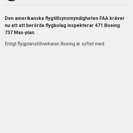
Den amerikanska flygtillsynsmyndigheten FAA kräver
nu att att berörda flygbolag inspekterar 471 Boeing
737 Max-plan.
Enligt flygplanstillverkaren
Boeing
är syftet med
kontrollerna att undersöka eventuella sprickor i en
komponent som kan undergräva flygplansmodellernas
strukturella integritet.
ANNONS
Gör pensionen enklare att förstå och hantera
ANNONS