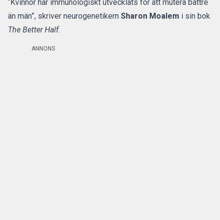
“Kvinnor har immunologiskt utvecklats för att mutera bättre
än män”, skriver neurogenetikern
Sharon Moalem
i sin bok
The Better Half
.
ANNONS