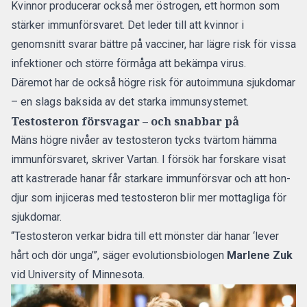
Kvinnor producerar också mer östrogen, ett hormon som
stärker immunförsvaret. Det leder till att kvinnor i
genomsnitt svarar bättre på vacciner, har lägre risk för vissa
infektioner och större förmåga att bekämpa virus.
Däremot har de också högre risk för autoimmuna sjukdomar
– en slags baksida av det starka immunsystemet.
Testosteron försvagar – och snabbar på
Mäns högre nivåer av testosteron tycks tvärtom hämma
immunförsvaret, skriver Vartan. I försök har forskare visat
att kastrerade hanar får starkare immunförsvar och att hon-
djur som injiceras med testosteron blir mer mottagliga för
sjukdomar.
“Testosteron verkar bidra till ett mönster där hanar ‘lever
hårt och dör unga’”, säger evolutionsbiologen
Marlene Zuk
vid University of Minnesota.