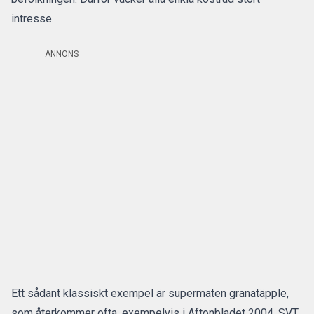
intresse.
ANNONS
Ett sådant klassiskt exempel är supermaten granatäpple,
som återkommer ofta, exempelvis i
Aftonbladet 2004
,
SVT