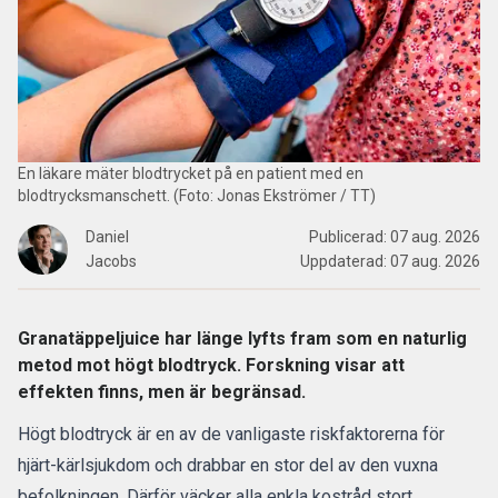
En läkare mäter blodtrycket på en patient med en
blodtrycksmanschett. (Foto: Jonas Ekströmer / TT)
Daniel
Publicerad:
07 aug. 2026
Jacobs
Uppdaterad:
07 aug. 2026
Granatäppeljuice har länge lyfts fram som en naturlig
metod mot högt blodtryck. Forskning visar att
effekten finns, men är begränsad.
Högt blodtryck är en av de vanligaste riskfaktorerna för
hjärt-kärlsjukdom och drabbar en stor del av den vuxna
befolkningen. Därför väcker alla enkla kostråd stort