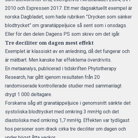
2010
och
Expressen 2017
. Ett mer dagsaktuellt exempel är
norska Dagbladet
, som hade rubriken ”Drycken som sänker
blodtrycket” om granatäppeljuice så sent som i onsdags.
Eller för den delen
Dagens PS som skrev om det igår.
Tre deciliter om dagen mest effekt
Exemplet är klassiskt av en anledning, då det fungerar och
är mätbart. Men kanske har effekterna överdrivits.
En metaanalys, publicerad i tidskriften
Phytotherapy
Research
, har gått igenom resultaten från 20
randomiserade kontrollerade studier med sammanlagt
drygt 1 000 deltagare.
Forskarna såg att granatäppeljuice i genomsnitt sänkte det
systoliska blodtrycket med omkring 3 mmHg och det
diastoliska med omkring 1,7 mmHg. Effekten var tydligast
hos personer som drack cirka tre deciliter om dagen och
under högst åtta veckor.