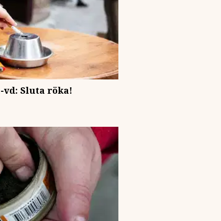
vd: Sluta röka!