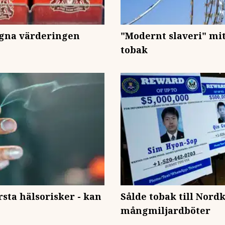
egna värderingen
"Modernt slaveri" mit
tobak
rsta hälsorisker - kan
Sålde tobak till Nordk
mångmiljardböter