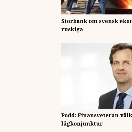
Storbank om svensk ekon
ruskiga
Podd: Finansveteran vä
lågkonjunktur