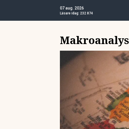
07 aug. 2026
Läsare idag:
232 874
Makroanalys