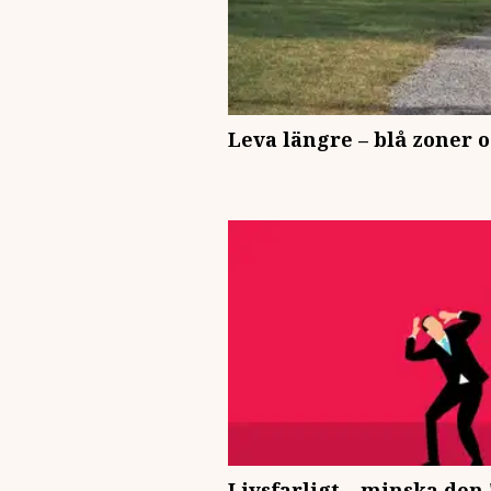
Leva längre – blå zoner 
Livsfarligt – minska den 