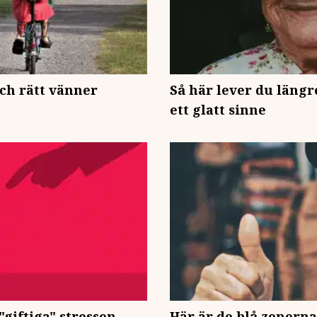
och rätt vänner
Så här lever du längr
ett glatt sinne
"giftiga" stressen
Här är de blå zonerna