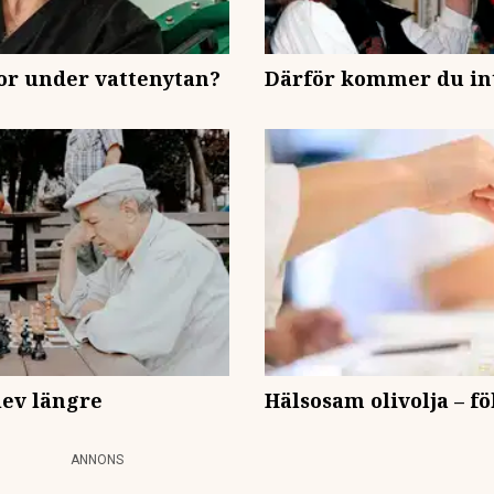
bor under vattenytan?
Därför kommer du inte
 lev längre
Hälsosam olivolja – föl
ANNONS