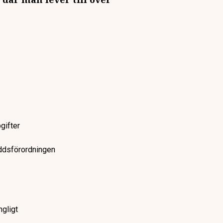
gifter
yddsförordningen
ngligt