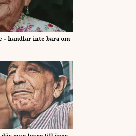
e – handlar inte bara om
 där man lever till över